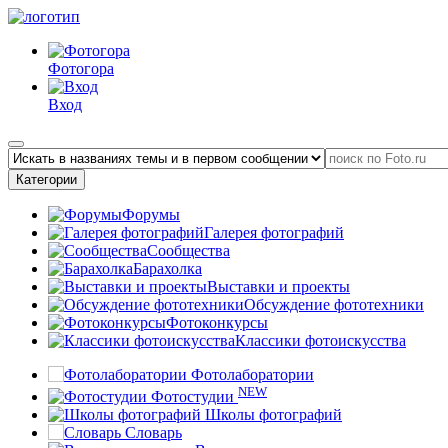
Фотогора
Вход
Категории
Форумы
Галерея фотографий
Сообщества
Барахолка
Выставки и проекты
Обсуждение фототехники
Фотоконкурсы
Классики фотоискусства
Фотолаборатории
NEW
Фотостудии
Школы фотографий
Словарь