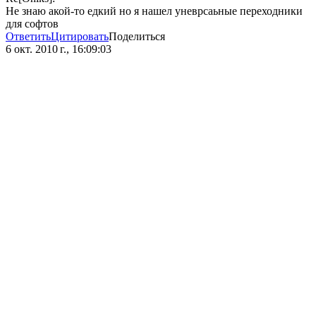
Не знаю акой-то едкий но я нашел уневрсаьные переходники
для софтов
Ответить
Цитировать
Поделиться
6 окт. 2010 г., 16:09:03