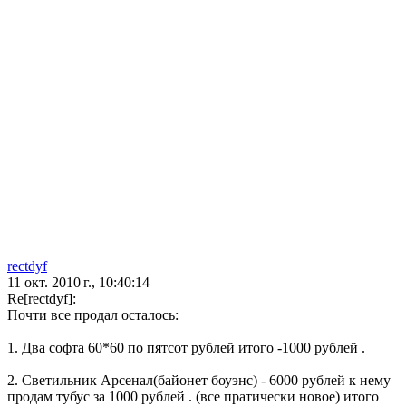
rectdyf
11 окт. 2010 г., 10:40:14
Re[rectdyf]:
Почти все продал осталось:
1. Два софта 60*60 по пятсот рублей итого -1000 рублей .
2. Светильник Арсенал(байонет боуэнс) - 6000 рублей к нему
продам тубус за 1000 рублей . (все пратически новое) итого