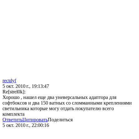
rectdyf
5 окт. 2010 г., 19:13:47
Re[strel0k]:
Хорошо , нашел еще два уневерсальных адаптора для
софтбоксов и два 150 ватных со сломманными креплениями
светильника которые могу отдать покупателю всего
комплекта
Ответить
Цитировать
Поделиться
5 окт. 2010 г., 22:00:16