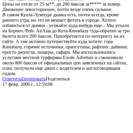
Цены на отели от 25 за**, до 200 баксов за***** за номер.
Движение левостороннее, почти везде очень сильное.
В самом Куала-Лумпуре дымка есть, почти всегда, кроме
раннего утра, но это не мешает фотать в городе. Хотите
избавиться от дымки - уезжайте куда-нибудь еще... Мы уехали
на Борнео. Рейс AirAsia до Кота-Кинабалу туда-обратно за три
билета всего 200 баксов. Приобретается по интернету на их
сайте. А там активно путешествуйте куда хотите: гора
Кинабалу, горячие источники, орангутаны, рафтинг, дайвинг,
просто джунгли, пещеры, сафари. Мы воспользовались
услугами местной турфирмы Exotic Adveture и сэкономили
около 800 баксов от официальных цен заявленных на сайтах,
плюс получили еще джип с водителем и англоговорящим
гидом.
Ответить
Цитировать
Поделиться
17 февр. 2006 г., 12:59:08