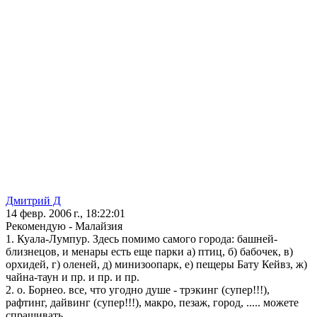
Дмитрий Д
14 февр. 2006 г., 18:22:01
Рекомендую - Малайзия
1. Куала-Лумпур. Здесь помимо самого города: башней-
близнецов, и менары есть еще парки а) птиц, б) бабочек, в)
орхидей, г) оленей, д) минизоопарк, е) пещеры Бату Кейвз, ж)
чайна-таун и пр. и пр. и пр.
2. о. Борнео. все, что угодно душе - трэкинг (супер!!!),
рафтинг, дайвинг (супер!!!), макро, пезаж, город, ..... можете
спрашивать...