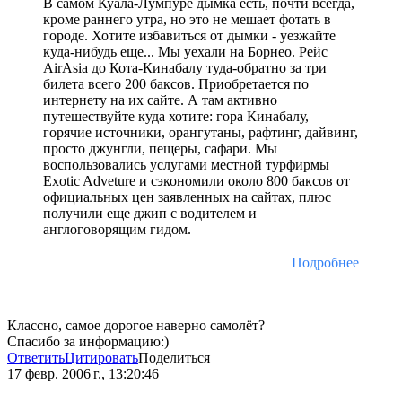
В самом Куала-Лумпуре дымка есть, почти всегда,
кроме раннего утра, но это не мешает фотать в
городе. Хотите избавиться от дымки - уезжайте
куда-нибудь еще... Мы уехали на Борнео. Рейс
AirAsia до Кота-Кинабалу туда-обратно за три
билета всего 200 баксов. Приобретается по
интернету на их сайте. А там активно
путешествуйте куда хотите: гора Кинабалу,
горячие источники, орангутаны, рафтинг, дайвинг,
просто джунгли, пещеры, сафари. Мы
воспользовались услугами местной турфирмы
Exotic Adveture и сэкономили около 800 баксов от
официальных цен заявленных на сайтах, плюс
получили еще джип с водителем и
англоговорящим гидом.
Подробнее
Классно, самое дорогое наверно самолёт?
Спасибо за информацию:)
Ответить
Цитировать
Поделиться
17 февр. 2006 г., 13:20:46