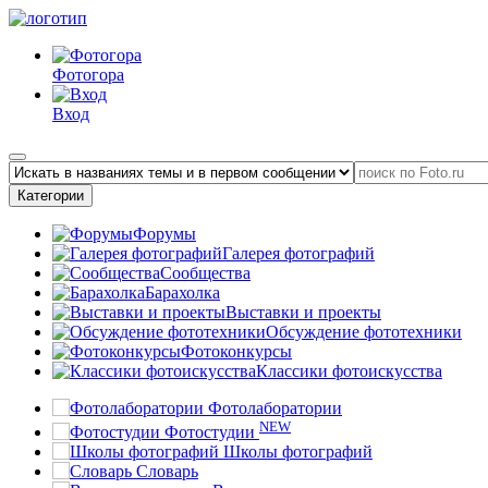
Фотогора
Вход
Категории
Форумы
Галерея фотографий
Сообщества
Барахолка
Выставки и проекты
Обсуждение фототехники
Фотоконкурсы
Классики фотоискусства
Фотолаборатории
NEW
Фотостудии
Школы фотографий
Словарь