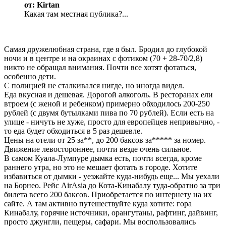
от: Kirtan
Какая там местная публика?...
Самая дружелюбная страна, где я был. Бродил до глубокой
ночи и в центре и на окраинах с фотиком (70 + 28-70/2,8)
никто не обращал внимания. Почти все хотят фотаться,
особенно дети.
С полицией не сталкивался нигде, но иногда видел.
Еда вкусная и дешевая. Дорогой алкоголь. В ресторанах ели
втроем (с женой и ребенком) примерно обходилось 200-250
рублей (с двумя бутылками пива по 70 рублей). Если есть на
улице - ничуть не хуже, просто для европейцев непривычно, -
то еда будет обходиться в 5 раз дешевле.
Цены на отели от 25 за**, до 200 баксов за***** за номер.
Движение левостороннее, почти везде очень сильное.
В самом Куала-Лумпуре дымка есть, почти всегда, кроме
раннего утра, но это не мешает фотать в городе. Хотите
избавиться от дымки - уезжайте куда-нибудь еще... Мы уехали
на Борнео. Рейс AirAsia до Кота-Кинабалу туда-обратно за три
билета всего 200 баксов. Приобретается по интернету на их
сайте. А там активно путешествуйте куда хотите: гора
Кинабалу, горячие источники, орангутаны, рафтинг, дайвинг,
просто джунгли, пещеры, сафари. Мы воспользовались