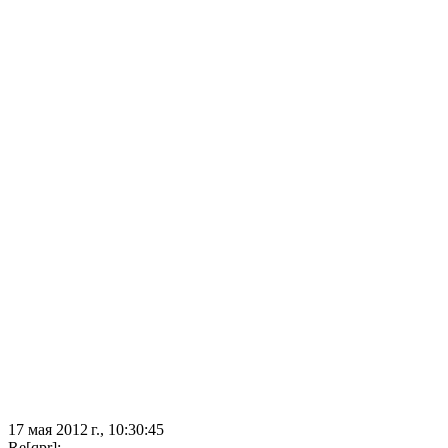
17 мая 2012 г., 10:30:45
Re[qpr]: