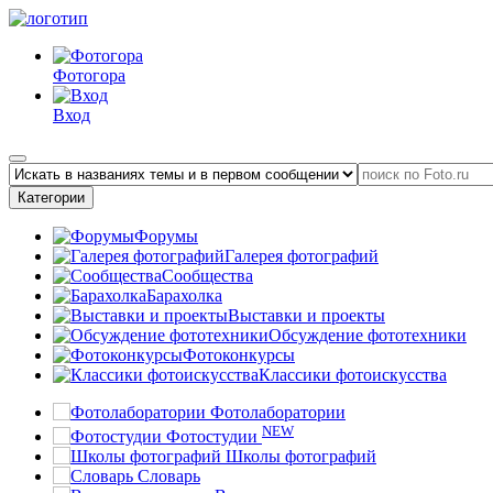
Фотогора
Вход
Категории
Форумы
Галерея фотографий
Сообщества
Барахолка
Выставки и проекты
Обсуждение фототехники
Фотоконкурсы
Классики фотоискусства
Фотолаборатории
NEW
Фотостудии
Школы фотографий
Словарь