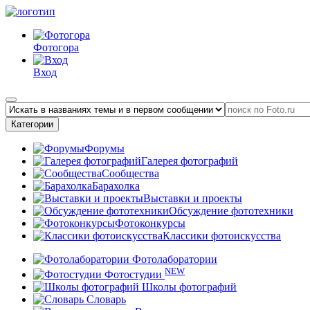
Фотогора
Вход
Категории
Форумы
Галерея фотографий
Сообщества
Барахолка
Выставки и проекты
Обсуждение фототехники
Фотоконкурсы
Классики фотоискусства
Фотолаборатории
NEW
Фотостудии
Школы фотографий
Словарь