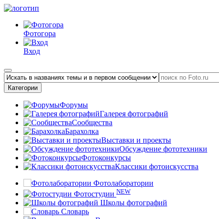
Фотогора
Вход
Категории
Форумы
Галерея фотографий
Сообщества
Барахолка
Выставки и проекты
Обсуждение фототехники
Фотоконкурсы
Классики фотоискусства
Фотолаборатории
NEW
Фотостудии
Школы фотографий
Словарь