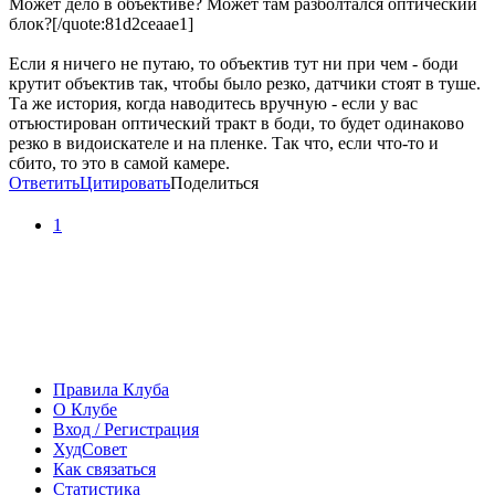
Может дело в объективе? Может там разболтался оптический
блок?[/quote:81d2ceaae1]
Если я ничего не путаю, то объектив тут ни при чем - боди
крутит объектив так, чтобы было резко, датчики стоят в туше.
Та же история, когда наводитесь вручную - если у вас
отъюстирован оптический тракт в боди, то будет одинаково
резко в видоискателе и на пленке. Так что, если что-то и
сбито, то это в самой камере.
Ответить
Цитировать
Поделиться
1
Правила Клуба
О Клубе
Вход / Регистрация
ХудСовет
Как связаться
Статистика