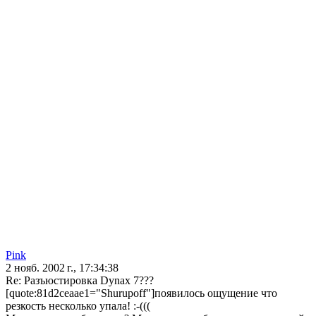
Pink
2 нояб. 2002 г., 17:34:38
Re: Разъюстировка Dynax 7???
[quote:81d2ceaae1="Shurupoff"]появилось ощущение что
резкость несколько упала! :-(((