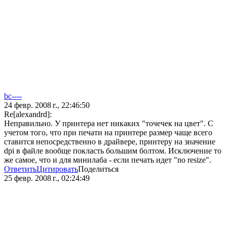
bc----
24 февр. 2008 г., 22:46:50
Re[alexandrd]:
Неправильно. У принтера нет никаких "точечек на цвет". С
учетом того, что при печати на принтере размер чаще всего
ставится непосредственно в драйвере, принтеру на значение
dpi в файле вообще покласть большим болтом. Исключение то
же самое, что и для минилаба - если печать идет "no resize".
Ответить
Цитировать
Поделиться
25 февр. 2008 г., 02:24:49