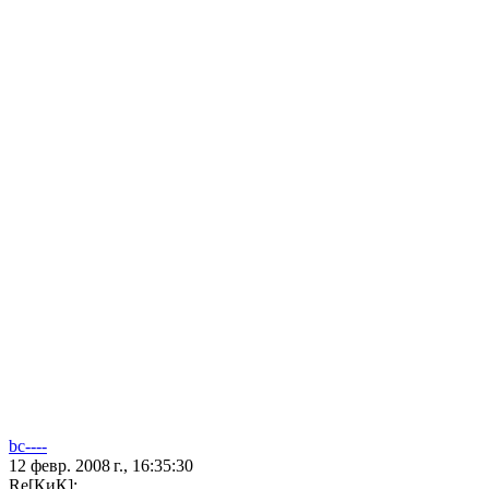
bc----
12 февр. 2008 г., 16:35:30
Re[КиК]: