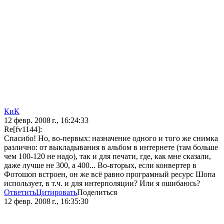
КиК
12 февр. 2008 г., 16:24:33
Re[fv1144]:
Спасибо! Но, во-первых: назначение одного и того же снимка
различно: от выкладывания в альбом в интернете (там больше
чем 100-120 не надо), так и для печати, где, как мне сказали,
даже лучше не 300, а 400... Во-вторых, если конвертер в
Фотошоп встроен, он же всё равно програмный ресурс Шопа
использует, в т.ч. и для интерполяции? Или я ошибаюсь?
Ответить
Цитировать
Поделиться
12 февр. 2008 г., 16:35:30