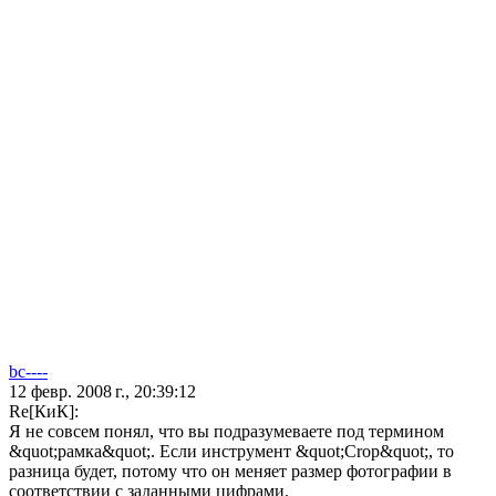
bc----
12 февр. 2008 г., 20:39:12
Re[КиК]:
Я не совсем понял, что вы подразумеваете под термином
&quot;рамка&quot;. Если инструмент &quot;Crop&quot;, то
разница будет, потому что он меняет размер фотографии в
соответствии с заданными цифрами.