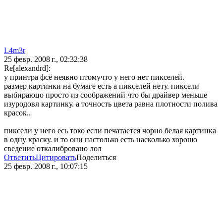
L4m3r
25 февр. 2008 г., 02:32:38
Re[alexandrd]:
у принтра фсё неявно птомучто у него нет пикселей.
размер картинки на бумаге есть а пикселей нету. пиксели
выбираюцо просто из соображений что бы драйвер меньше
изуродовл картинку. а точность цвета равна плотности полива
красок..
пиксели у него есь токо если печатается чорно белая картинка
в одну краску. и то они настолько есть насколько хорошо
сведение откалибровано лол
Ответить
Цитировать
Поделиться
25 февр. 2008 г., 10:07:15