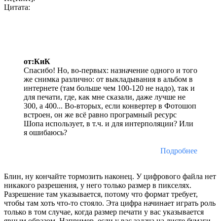
Цитата:
от:КиК
Спасибо! Но, во-первых: назначение одного и того
же снимка различно: от выкладывания в альбом в
интернете (там больше чем 100-120 не надо), так и
для печати, где, как мне сказали, даже лучше не
300, а 400... Во-вторых, если конвертер в Фотошоп
встроен, он же всё равно програмный ресурс
Шопа использует, в т.ч. и для интерполяции? Или
я ошибаюсь?
Подробнее
Блин, ну кончайте тормозить наконец. У цифрового файла нет
никакого разрешения, у него только размер в пикселях.
Разрешение там указывается, потому что формат требует,
чтобы там хоть что-то стояло. Эта цифра начинает играть роль
только в том случае, когда размер печати у вас указывается
явным образом. Например, если у вас задача на листе бумаги