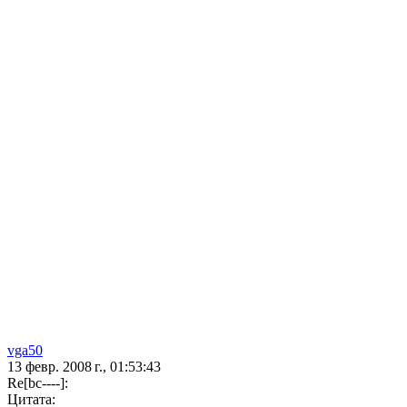
vga50
13 февр. 2008 г., 01:53:43
Re[bc----]:
Цитата: