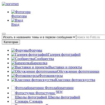
Фотогора
Вход
Категории
Форумы
Галерея фотографий
Сообщества
Барахолка
Выставки и проекты
Обсуждение фототехники
Фотоконкурсы
Классики фотоискусства
Фотолаборатории
NEW
Фотостудии
Школы фотографий
Словарь