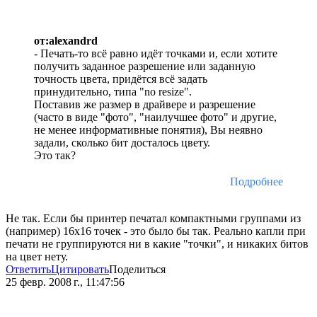
от:alexandrd
- Печать-то всё равно идёт точками и, если хотите
получить заданное разрешение или заданную
точность цвета, придётся всё задать
принудительно, типа "no resize".
Поставив же размер в драйвере и разрешение
(часто в виде "фото", "наилучшее фото" и другие,
не менее информативные понятия), Вы неявно
задали, сколько бит досталось цвету.
Это так?
Подробнее
Не так. Если бы принтер печатал компактными группами из
(например) 16х16 точек - это было бы так. Реально капли при
печати не группируются ни в какие "точки", и никаких битов
на цвет нету.
Ответить
Цитировать
Поделиться
25 февр. 2008 г., 11:47:56