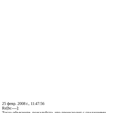
25 февр. 2008 г., 11:47:56
Re[bc----]:
Тогда объясните, пожалуйста, что происходит с градациями