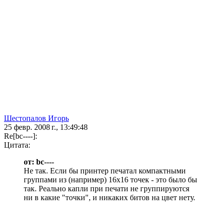
Шестопалов Игорь
25 февр. 2008 г., 13:49:48
Re[bc----]:
Цитата:
от: bc----
Не так. Если бы принтер печатал компактными
группами из (например) 16х16 точек - это было бы
так. Реально капли при печати не группируются
ни в какие "точки", и никаких битов на цвет нету.