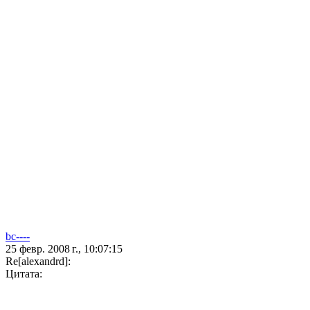
bc----
25 февр. 2008 г., 10:07:15
Re[alexandrd]:
Цитата: