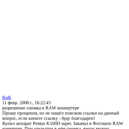
КиК
11 февр. 2008 г., 16:22:43
разрешение снимка в RAW конвертере
Прошу прощения, но не нашёл поиском ссылки на данный
вопрос, если кините ссылку - буду благодарен!
Купил аппарат Pentax K100D super. Закачал в Фотошоп RAW
конвертер. При открытии в нём снимка, внизу можно