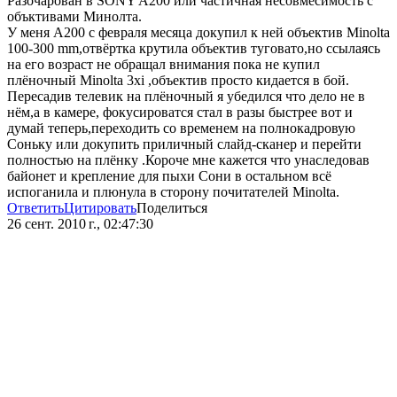
Разочарован в SONY A200 или частичная несовмесимость с
объктивами Минолта.
У меня А200 с февраля месяца докупил к ней объектив Minolta
100-300 mm,отвёртка крутила объектив туговато,но ссылаясь
на его возраст не обращал внимания пока не купил
плёночный Minolta 3xi ,объектив просто кидается в бой.
Пересадив телевик на плёночный я убедился что дело не в
нём,а в камере, фокусироватся стал в разы быстрее вот и
думай теперь,переходить со временем на полнокадровую
Соньку или докупить приличный слайд-сканер и перейти
полностью на плёнку .Короче мне кажется что унаследовав
байонет и крепление для пыхи Сони в остальном всё
испоганила и плюнула в сторону почитателей Minolta.
Ответить
Цитировать
Поделиться
26 сент. 2010 г., 02:47:30