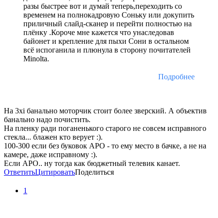
разы быстрее вот и думай теперь,переходить со
временем на полнокадровую Соньку или докупить
приличный слайд-сканер и перейти полностью на
плёнку .Короче мне кажется что унаследовав
байонет и крепление для пыхи Сони в остальном
всё испоганила и плюнула в сторону почитателей
Minolta.
Подробнее
На 3xi банально моторчик стоит более зверский. А объектив
банально надо почистить.
На пленку ради поганенького старого не совсем исправного
стекла... блажен кто верует :).
100-300 если без буковок АРО - то ему место в бачке, а не на
камере, даже исправному :).
Если АРО.. ну тогда как бюджетный телевик канает.
Ответить
Цитировать
Поделиться
1