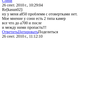
Constt
26 сент. 2010 г., 10:29:04
Re[kasun02]:
ну у меня а850 проблемм с отовертками нет.
Мое мнение у сони есть 2 типа камер
все что до а700 и после
и между ними пропасть!!!
Ответить
Цитировать
Поделиться
26 сент. 2010 г., 11:12:10