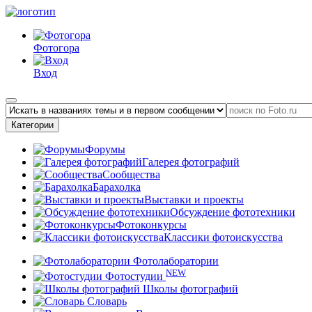
Фотогора
Вход
Категории
Форумы
Галерея фотографий
Сообщества
Барахолка
Выставки и проекты
Обсуждение фототехники
Фотоконкурсы
Классики фотоискусства
Фотолаборатории
NEW
Фотостудии
Школы фотографий
Словарь