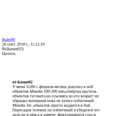
RulerM
26 сент. 2010 г., 11:12:10
Re[kasun02]:
Цитата:
от:kasun02
У меня А200 с февраля месяца докупил к ней
объектив Minolta 100-300 mm,отвёртка крутила
объектив туговато,но ссылаясь на его возраст не
обращал внимания пока не купил плёночный
Minolta 3xi ,объектив просто кидается в бой.
Пересадив телевик на плёночный я убедился что
дело не в нём,а в камере, фокусироватся стал в