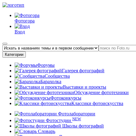
Фотогора
Вход
Категории
Форумы
Галерея фотографий
Сообщества
Барахолка
Выставки и проекты
Обсуждение фототехники
Фотоконкурсы
Классики фотоискусства
Фотолаборатории
NEW
Фотостудии
Школы фотографий
Словарь