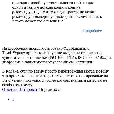
при одинаковой чувствительности плёнки для
одной и той же погоды кодак и коника
рекомендуют одну и ту же диафрагму, но кодак
рекомендует выдержку вдвое длиннее, чем коника.
Кто-то может это объяснить?
Подробнее
На коробочках проиллюстировано &quot;правило
Тамба&quot;: при съемке на улице выдержка ставится по
чувствительности пленки (ISO 100 - 1/125, ISO 200- 1/250...), а
диафрагма в зависимости от условий: см. картинки.
В Кодаке, судя по всему просто перестраховываются, потому
что при съемке на негатив, снимки, переэкспонированые на
1-2 ступени, получаются более котнрастными, а качество не
особо изменяется
Ответить
Цитировать
Поделиться
1