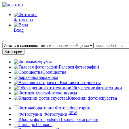
Фотогора
Вход
Категории
Форумы
Галерея фотографий
Сообщества
Барахолка
Выставки и проекты
Обсуждение фототехники
Фотоконкурсы
Классики фотоискусства
Фотолаборатории
NEW
Фотостудии
Школы фотографий
Словарь