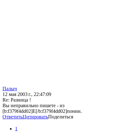
Палыч
12 мая 2003 г., 22:47:09
Re: Разница !
Вы неправильно пишете - из
[b:f379f4dd02]Е[/b:f379f4dd02]понии.
Ответить
Цитировать
Поделиться
1