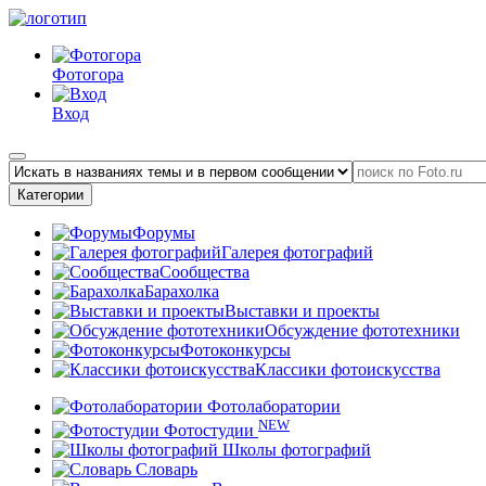
Фотогора
Вход
Категории
Форумы
Галерея фотографий
Сообщества
Барахолка
Выставки и проекты
Обсуждение фототехники
Фотоконкурсы
Классики фотоискусства
Фотолаборатории
NEW
Фотостудии
Школы фотографий
Словарь