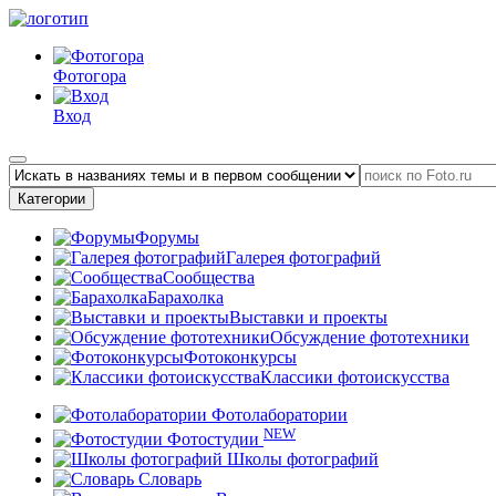
Фотогора
Вход
Категории
Форумы
Галерея фотографий
Сообщества
Барахолка
Выставки и проекты
Обсуждение фототехники
Фотоконкурсы
Классики фотоискусства
Фотолаборатории
NEW
Фотостудии
Школы фотографий
Словарь