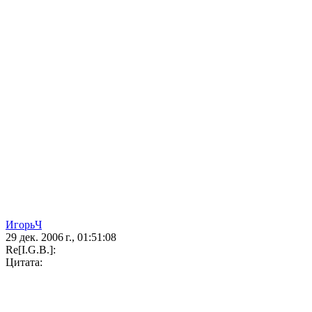
ИгорьЧ
29 дек. 2006 г., 01:51:08
Re[I.G.B.]:
Цитата: