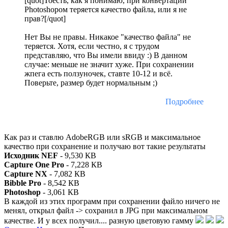
[quot]Тоесть, как я понимаю, при конвертации
Photoshopом теряется качество файла, или я не
прав?[/quot]
Нет Вы не правы. Никакое "качество файла" не
теряется. Хотя, если честно, я с трудом
представляю, что Вы имели ввиду :) В данном
случае: меньше не значит хуже. При сохранении
жпега есть ползуночек, ставте 10-12 и всё.
Поверьте, размер будет нормальным ;)
Подробнее
Как раз и ставлю AdobeRGB или sRGB и максимальное
качество при сохранение и получаю вот такие результаты
Исходник NEF
- 9,530 КВ
Capture One Pro
- 7,228 КВ
Capture NX
- 7,082 КВ
Bibble Pro
- 8,542 КВ
Photoshop
- 3,061 КВ
В каждой из этих программ при сохранении файло ничего не
менял, открыл файл -> сохранил в JPG при максимальном
качестве. И у всех получил.... разную цветовую гамму