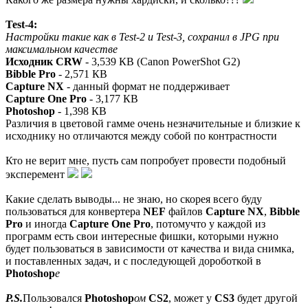
Test-4:
Настройки такие как в Test-2 и Test-3, сохранил в JPG при
максимальном качестве
Исходник CRW
- 3,539 КВ (Canon PowerShot G2)
Bibble Pro
- 2,571 КВ
Capture NX
- данный формат не поддерживает
Capture One Pro
- 3,177 КВ
Photoshop
- 1,398 КВ
Различия в цветовой гамме очень незначительные и близкие к
исходнику но отличаются между собой по контрастности
Кто не верит мне, пусть сам попробует провести подобный
эксперемент
Какие сделать выводы... не знаю, но скорея всего буду
пользоваться для конвертера
NEF
файлов
Capture NX
,
Bibble
Pro
и иногда
Capture One Pro
, потомучто у каждой из
программ есть свои интересные фишки, которыми нужно
будет пользоваться в зависимости от качества и вида снимка,
и поставленных задач, и с последующей дороботкой в
Photoshop
е
P.S.
Пользовался
Photoshop
ом
CS2
, может у
CS3
будет другой