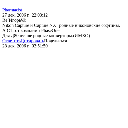
Pharmacist
27 дек. 2006 г., 22:03:12
Re[ИгорьЧ]:
Nikon Capture и Capture NX--родные никоновские софтины.
А С1--от компании PhaseOne.
Для Д80 лучше родные конверторы.(ИМХО)
Ответить
Цитировать
Поделиться
28 дек. 2006 г., 03:51:50