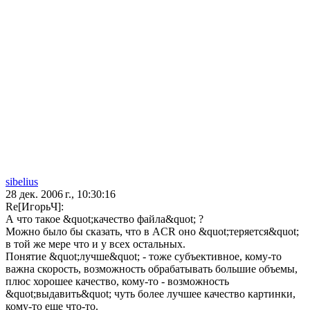
sibelius
28 дек. 2006 г., 10:30:16
Re[ИгорьЧ]:
А что такое &quot;качество файла&quot; ?
Можно было бы сказать, что в ACR оно &quot;теряется&quot;
в той же мере что и у всех остальных.
Понятие &quot;лучше&quot; - тоже субъективное, кому-то
важна скорость, возможность обрабатывать большие объемы,
плюс хорошее качество, кому-то - возможность
&quot;выдавить&quot; чуть более лучшее качество картинки,
кому-то еще что-то.