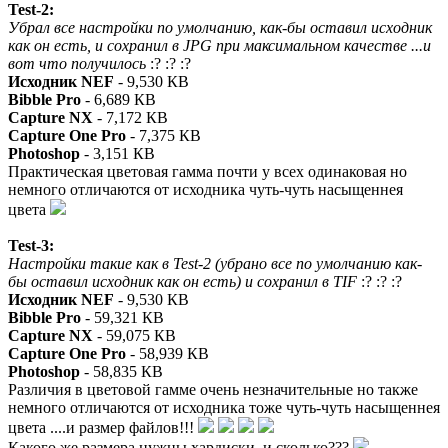
Test-2:
Убрал все настройки по умолчанию, как-бы оставил исходник
как он есть, и сохранил в JPG при максимальном качестве ...и
вот что получилось
:? :? :?
Исходник NEF
- 9,530 КВ
Bibble Pro
- 6,689 КВ
Capture NX
- 7,172 КВ
Capture One Pro
- 7,375 КВ
Photoshop
- 3,151 КВ
Практическая цветовая гамма почти у всех одинаковая но
немного отличаются от исходника чуть-чуть насыщеннея
цвета
Test-3:
Настройки такие как в Test-2 (убрано все по умолчанию как-
бы оставил исходник как он есть) и сохранил в TIF
:? :? :?
Исходник NEF
- 9,530 КВ
Bibble Pro
- 59,321 КВ
Capture NX
- 59,075 КВ
Capture One Pro
- 58,939 КВ
Photoshop
- 58,835 КВ
Различия в цветовой гамме очень незначительные но также
немного отличаются от исходника тоже чуть-чуть насыщеннея
цвета ....и размер файлов!!!
Какого же размера нужны хардиски, и сколько???