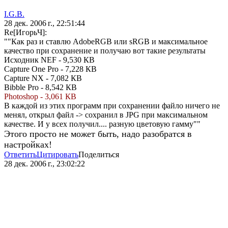
I.G.B.
28 дек. 2006 г., 22:51:44
Re[ИгорьЧ]:
""Как раз и ставлю AdobeRGB или sRGB и максимальное
качество при сохранение и получаю вот такие результаты
Исходник NEF - 9,530 КВ
Capture One Pro - 7,228 КВ
Capture NX - 7,082 КВ
Bibble Pro - 8,542 КВ
Photoshop - 3,061 КВ
В каждой из этих программ при сохранении файло ничего не
менял, открыл файл -> сохранил в JPG при максимальном
качестве. И у всех получил.... разную цветовую гамму""
Этого просто не может быть, надо разобратся в
настройках!
Ответить
Цитировать
Поделиться
28 дек. 2006 г., 23:02:22