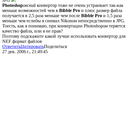
JPG
Photoshop
овский
конвертор тоже не очень устраивает так-как
меньше возможностей чем в
Bibble Pro
и плюс размер файла
получается в 2,5 раза меньше чем после
Bibble Pro
и 1,5 раза
меньше чем еслибы я снимал Nikon
ом
непосредственно в JPG.
Тоесть, как я понимаю, при конвертации Photoshop
ом
теряется
качество файла, или я не прав?
Поэтому подскажите какой лучше использовать конвертор для
NEF формат файлов
Ответить
Цитировать
Поделиться
27 дек. 2006 г., 21:49:45