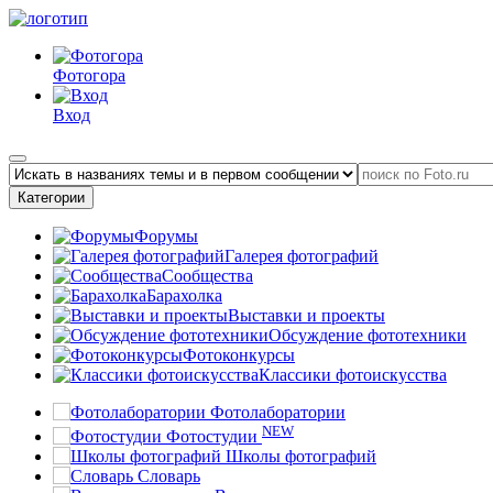
Фотогора
Вход
Категории
Форумы
Галерея фотографий
Сообщества
Барахолка
Выставки и проекты
Обсуждение фототехники
Фотоконкурсы
Классики фотоискусства
Фотолаборатории
NEW
Фотостудии
Школы фотографий
Словарь