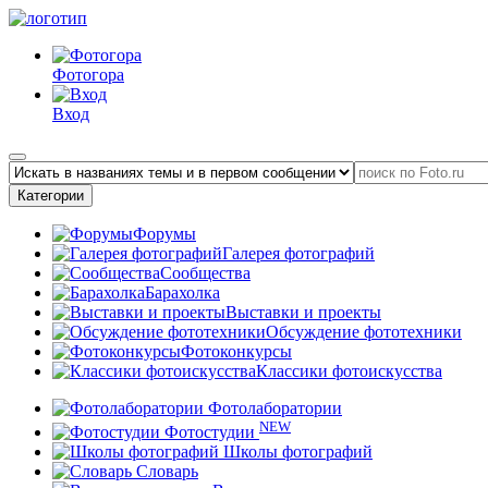
Фотогора
Вход
Категории
Форумы
Галерея фотографий
Сообщества
Барахолка
Выставки и проекты
Обсуждение фототехники
Фотоконкурсы
Классики фотоискусства
Фотолаборатории
NEW
Фотостудии
Школы фотографий
Словарь