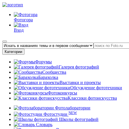
Фотогора
Вход
Категории
Форумы
Галерея фотографий
Сообщества
Барахолка
Выставки и проекты
Обсуждение фототехники
Фотоконкурсы
Классики фотоискусства
Фотолаборатории
NEW
Фотостудии
Школы фотографий
Словарь