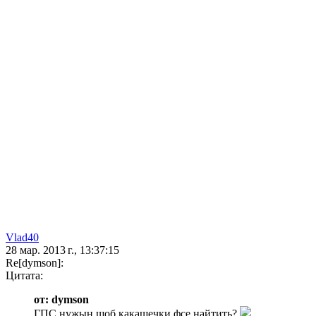
Vlad40
28 мар. 2013 г., 13:37:15
Re[dymson]:
Цитата:
от: dymson
ГПС нужын шоб какашечки фсе найтить?