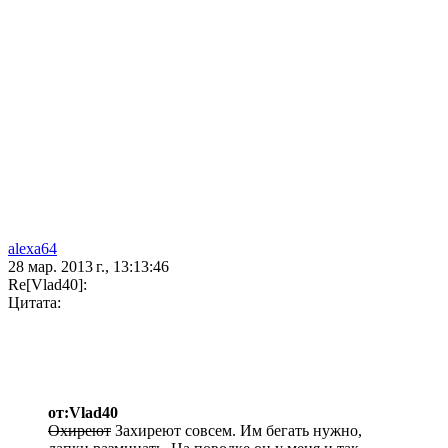
alexa64
28 мар. 2013 г., 13:13:46
Re[Vlad40]:
Цитата:
от:Vlad40
Охиреют
Захиреют совсем. Им бегать нужно,