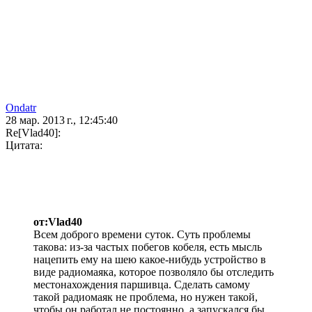
Ondatr
28 мар. 2013 г., 12:45:40
Re[Vlad40]:
Цитата:
от:Vlad40
Всем доброго времени суток. Суть проблемы
такова: из-за частых побегов кобеля, есть мысль
нацепить ему на шею какое-нибудь устройство в
виде радиомаяка, которое позволяло бы отследить
местонахождения паршивца. Сделать самому
такой радиомаяк не проблема, но нужен такой,
чтобы он работал не постоянно, а запускался бы