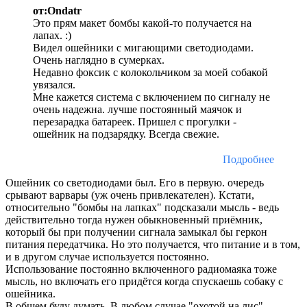
от:Ondatr
Это прям макет бомбы какой-то получается на
лапах. :)
Видел ошейники с мигающими светодиодами.
Очень наглядно в сумерках.
Недавно фоксик с колокольчиком за моей собакой
увязался.
Мне кажется система с включением по сигналу не
очень надежна. лучше постоянный маячок и
перезарадка батареек. Пришел с прогулки -
ошейник на подзарядку. Всегда свежие.
Подробнее
Ошейник со светодиодами был. Его в первую. очередь
срывают варвары (уж очень привлекателен). Кстати,
относительно "бомбы на лапках" подсказали мысль - ведь
действительно тогда нужен обыкновенный приёмник,
который бы при получении сигнала замыкал бы геркон
питания передатчика. Но это получается, что питание и в том,
и в другом случае используется постоянно.
Использование постоянно включенного радиомаяка тоже
мысль, но включать его придётся когда спускаешь собаку с
ошейника.
В общем буду думать. В любом случае "охотой на лис"