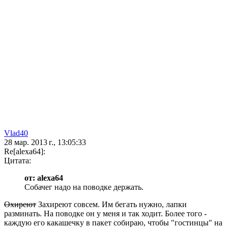
Vlad40
28 мар. 2013 г., 13:05:33
Re[alexa64]:
Цитата:
от: alexa64
Собачег надо на поводке держать.
Охиреют
Захиреют совсем. Им бегать нужно, лапки
разминать. На поводке он у меня и так ходит. Более того -
каждую его какашечку в пакет собираю, чтобы "гостинцы" на