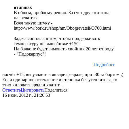
от:mmax
В общем, проблему решил. За счет другого типа
нагревателя.
Взял такую штуку -
http://www.bork.ru/shop/nm/Obogrevateli/O700.html
Задача состояла в том, чтобы поддерживать
температуру не выше/ниже +15С
На балконе будет зимовать хвойник 20 лет от роду
- "Подокарпус"!
Подробнее
насчёт +15, вы узнаете в январе-феврале, при -30 за бортом ;)
Если одинарное остекление и стеночка без утеплителя, то
этих киловатт врядли хватит...
Ответить
Цитировать
Поделиться
16 июн. 2012 г., 21:26:53