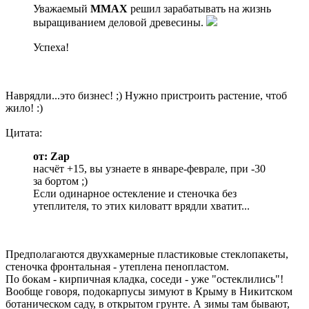
Уважаемый
MMAX
решил зарабатывать на жизнь
выращиванием деловой древесины.
Успеха!
Наврядли...это бизнес! ;) Нужно пристроить растение, чтоб
жило! :)
Цитата:
от: Zap
насчёт +15, вы узнаете в январе-феврале, при -30
за бортом ;)
Если одинарное остекление и стеночка без
утеплителя, то этих киловатт врядли хватит...
Предполагаются двухкамерные пластиковые стеклопакеты,
стеночка фронтальная - утеплена пенопластом.
По бокам - кирпичная кладка, соседи - уже "остеклились"!
Вообще говоря, подокарпусы зимуют в Крыму в Никитском
ботаническом саду, в открытом грунте. А зимы там бывают,