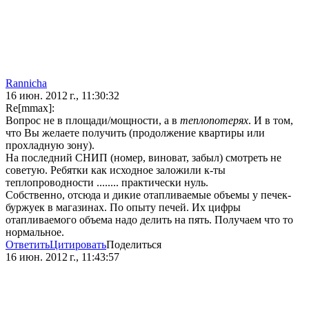
Rannicha
16 июн. 2012 г., 11:30:32
Re[mmax]:
Вопрос не в площади/мощности, а в
теплопотерях
. И в том,
что Вы желаете получить (продолжение квартиры или
прохладную зону).
На последний СНИП (номер, виноват, забыл) смотреть не
советую. Ребятки как исходное заложили к-ты
теплопроводности ........ практически нуль.
Собственно, отсюда и дикие отапливаемые объемы у печек-
буржуек в магазинах. По опыту печей. Их цифры
отапливаемого объема надо делить на пять. Получаем что то
нормальное.
Ответить
Цитировать
Поделиться
16 июн. 2012 г., 11:43:57