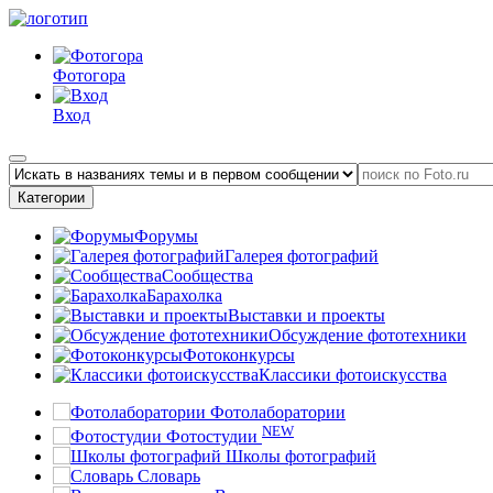
Фотогора
Вход
Категории
Форумы
Галерея фотографий
Сообщества
Барахолка
Выставки и проекты
Обсуждение фототехники
Фотоконкурсы
Классики фотоискусства
Фотолаборатории
NEW
Фотостудии
Школы фотографий
Словарь