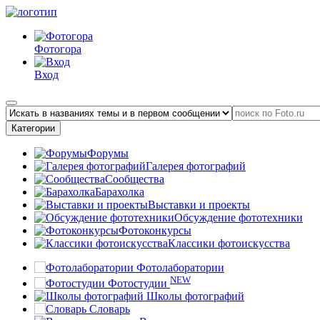
Фотогора
Вход
Категории
Форумы
Галерея фотографий
Сообщества
Барахолка
Выставки и проекты
Обсуждение фототехники
Фотоконкурсы
Классики фотоискусства
Фотолаборатории
NEW
Фотостудии
Школы фотографий
Словарь