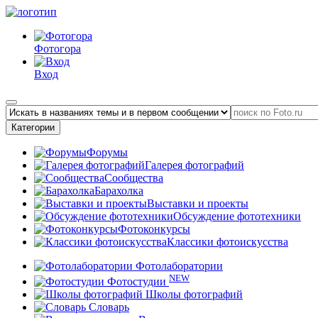
Фотогора
Вход
Категории
Форумы
Галерея фотографий
Сообщества
Барахолка
Выставки и проекты
Обсуждение фототехники
Фотоконкурсы
Классики фотоискусства
Фотолаборатории
NEW
Фотостудии
Школы фотографий
Словарь