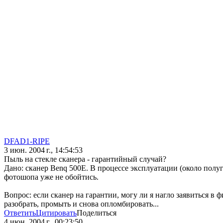
DFAD1-RIPE
3 июн. 2004 г., 14:54:53
Пыль на стекле сканера - гарантийный случай?
Дано: сканер Benq 500E. В процессе эксплуатации (около полуг
фотошопа уже не обойтись.
Вопрос: если сканер на гарантии, могу ли я нагло заявиться в
разобрать, промыть и снова опломбировать...
Ответить
Цитировать
Поделиться
4 июн. 2004 г., 00:23:50