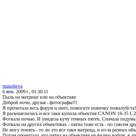
matasheva
6 янв. 2009 г., 01:30:11
Пыль на матрице или на объективе
Доброй ночи, друзья - фотографы!!!
Я прочитала весь форум и инет, помогите новичку пожалуйста!
Я раскошелилась и все таки купила объектив CANON 16-35 L
Фоткала ночью. И увидела кучу темных пятен. Сначала подумал
Фоткала на других объективах - пятна тоже есть - но совсем дру
Не могу понять - то ли это все таки матрица, и из-за разных об
Потом прочитала, что пятна на объективе не видны вобще, в д