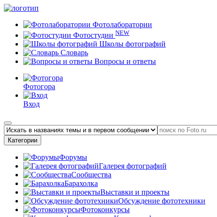
Фотолаборатории
NEW
Фотостудии
Школы фотографий
Словарь
Вопросы и ответы
Фотогора
Вход
Категории
Форумы
Галерея фотографий
Сообщества
Барахолка
Выставки и проекты
Обсуждение фототехники
Фотоконкурсы