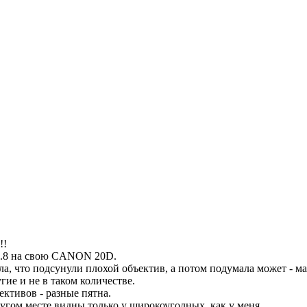
!!
 2.8 на свою CANON 20D.
а, что подсунули плохой объектив, а потом подумала может - ма
гие и не в таком количестве.
ъективов - разные пятна.
ругом месте видны только у широкоуголных, как у меня.