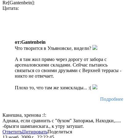
Re[Gantenbein]:
Цитата:
от:Gantenbein
Что творится в Ульяновске, видели?
А я там жил прямо через дорогу от забора с
арсеналовскими складами. Сейчас пытаюсь
связаться со своими друзьями с Верхней террасы -
никто не отвечает.
Плохо то, что там же химсклады... :(
Подробнее
Канешна, хренова :!:
Аднака, если сравнить с "бухом" Запоржья, Находки,.....
-брызги шампанскага., к утру затушат.
Ответить
Цитировать
Поделиться
13 нояб. 2009 г., 22:22:45