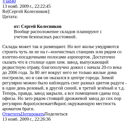
Vlad40
13 нояб. 2009 г., 22:22:45
Re[Сергей Колесников]:
Цитата:
от: Сергей Колесников
Вообще расположение складов планируют с
учетом безопасных расстояний.
Склады может так и размещают. Но вот жилье умудряются
строить чуть ли не на г--ноочистных станциях или рядом со
взлетно-посадочными полосами аэропортов. Достаточно
сказать что в столице один хим. завод, выпускающий
редкостную отраву, благополучно дожил с начала 20-го века
до 2006 года. За 80 лет вокруг него не только жилые дома
построили, но и сам он оказался в центре города. Зимой
регулярно можно было наблюдать снег разных цветов радуги -
в один день розовый, в другой синий, в третий зелёный и т.д.
Теперь, правда, завод закрыли, а все помещения сданы под
офисы. Но зато рядом стоящий дрожжевой завод до сих пор
регулярно &quot;освежает&quot; окружающую местность
ароматом браги.
Ответить
Цитировать
Поделиться
13 нояб. 2009 г., 22:26:36