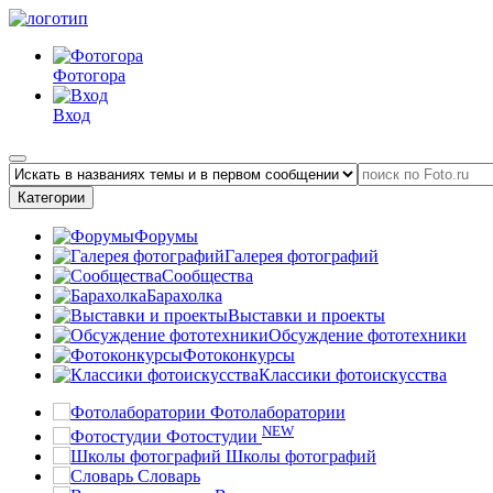
Фотогора
Вход
Категории
Форумы
Галерея фотографий
Сообщества
Барахолка
Выставки и проекты
Обсуждение фототехники
Фотоконкурсы
Классики фотоискусства
Фотолаборатории
NEW
Фотостудии
Школы фотографий
Словарь