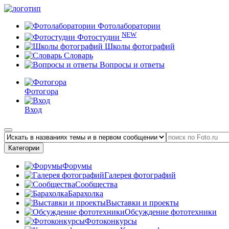
Фотолаборатории
NEW
Фотостудии
Школы фотографий
Словарь
Вопросы и ответы
Фотогора
Вход
Категории
Форумы
Галерея фотографий
Сообщества
Барахолка
Выставки и проекты
Обсуждение фототехники
Фотоконкурсы