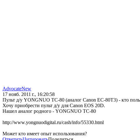
AdvocateNew
17 нояб. 2011 г., 16:20:58
Пульт д/у YONGNUO TC-80 (аналог Canon ЕС-80Т3) - кто поль
Хочу приобрести пульт д/у для Canon EOS 20D.
Нашел аналог родного - YONGNUO TC-80
http://www.yongnuodigital.ru/cash/info/55330.html
Может кто имеет опыт использования?
Ответить
Цитировать
Поделиться