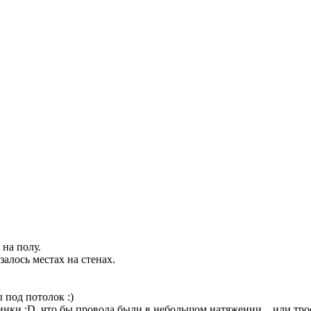
 на полу.
залось местах на стенах.
 под потолок :)
нки :D, что бы провода были в небольшом натяжении... или трос