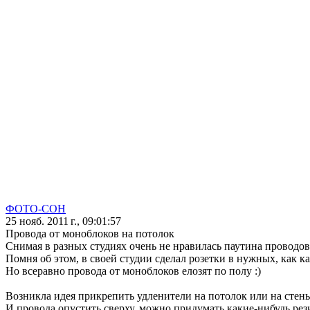
ФОТО-СОН
25 нояб. 2011 г., 09:01:57
Провода от моноблоков на потолок
Снимая в разных студиях очень не нравилась паутина проводов
Помня об этом, в своей студии сделал розетки в нужных, как ка
Но всеравно провода от моноблоков елозят по полу :)
Возникла идея прикрепить удленители на потолок или на стены
И провода опустить сверху, можно придумать какие-нибудь рези