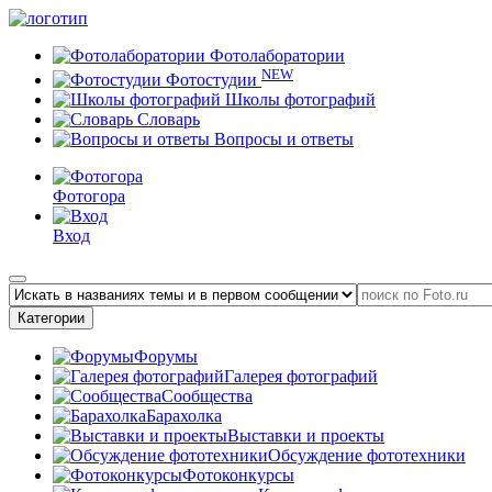
Фотолаборатории
NEW
Фотостудии
Школы фотографий
Словарь
Вопросы и ответы
Фотогора
Вход
Категории
Форумы
Галерея фотографий
Сообщества
Барахолка
Выставки и проекты
Обсуждение фототехники
Фотоконкурсы