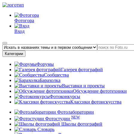
Фотогора
Вход
Категории
Форумы
Галерея фотографий
Сообщества
Барахолка
Выставки и проекты
Обсуждение фототехники
Фотоконкурсы
Классики фотоискусства
Фотолаборатории
NEW
Фотостудии
Школы фотографий
Словарь