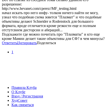
разрешение:
http://www.hevanet.com/cperez//MF_testing.html
начал искать про него инфу- толком ничего найти не могу,
узнал что подобная схема зовется "Плазмат" и что подобные
объективы делают Schneider и Rodenstock для большого
формата, вроде отличается кроме резкости еще и полным
отстутсвием дисторсии и абераций...
Подскажите где можно почитать про "Плазматы" и кто еще
кроме Мамии делает такие объективы для СФ? в чем минусы?
Ответить
Цитировать
Поделиться
1
Правила Клуба
О Клубе
Вход / Регистрация
ХудСовет
Как связаться