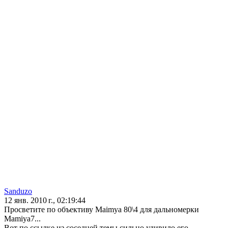
Sanduzo
12 янв. 2010 г., 02:19:44
Просветите по объективу Maimya 80\4 для дальномерки
Mamiya7...
Вот по ссылке из соседней темы сильно удивило его