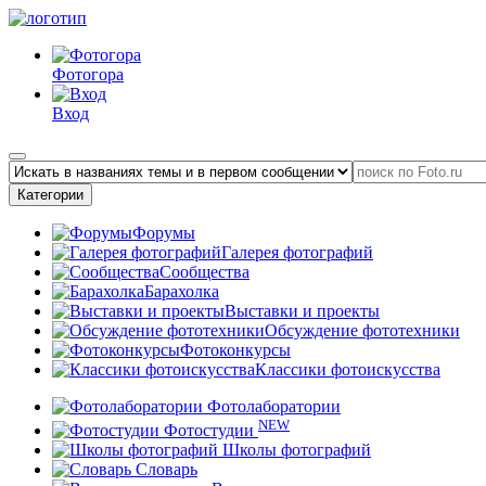
Фотогора
Вход
Категории
Форумы
Галерея фотографий
Сообщества
Барахолка
Выставки и проекты
Обсуждение фототехники
Фотоконкурсы
Классики фотоискусства
Фотолаборатории
NEW
Фотостудии
Школы фотографий
Словарь