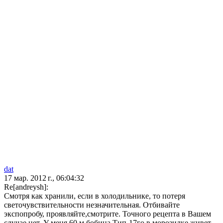
dat
17 мар. 2012 г., 06:04:32
Re[andreysh]:
Смотря как хранили, если в холодильнике, то потеря
светочувствительности незначительная. Отбивайте
экспопробу, проявляйте,смотрите. Точного рецепта в Вашем
случае нет. У меня 60 м бобина Тип-17го в морозилке живет