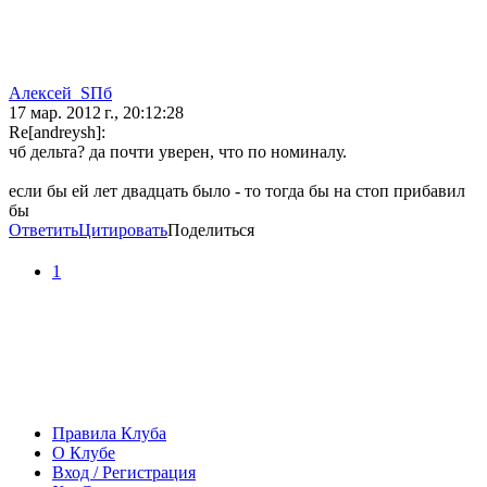
Алeксей_SПб
17 мар. 2012 г., 20:12:28
Re[andreysh]:
чб дельта? да почти уверен, что по номиналу.
если бы ей лет двадцать было - то тогда бы на стоп прибавил
бы
Ответить
Цитировать
Поделиться
1
Правила Клуба
О Клубе
Вход / Регистрация