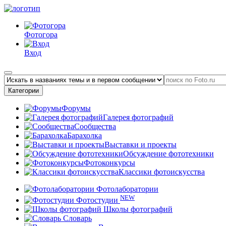
Фотогора
Вход
Категории
Форумы
Галерея фотографий
Сообщества
Барахолка
Выставки и проекты
Обсуждение фототехники
Фотоконкурсы
Классики фотоискусства
Фотолаборатории
NEW
Фотостудии
Школы фотографий
Словарь