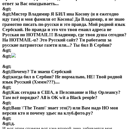
ответ за Вас опаздываеть...
&gt;
&gt;Мистер Владимир Я БИЛ ина Косову (и я ежегодно
иду там) и моя фамиля от Косова! Да Владимир, я не знаю
грамотно писать по-русски и это правда. Мой родной язык
Сербский. Но правда и это что твоя емаил адреса не
Русская но HOTMAIL!!! Владимир, где твоя душа сегодня?
На HOTMAIL-u? Это Русский сайт? Ти работаеш за
русские патриотске газети или...? Ты бил В Сербии?
&gt;
&gt;
&gt;
&gt;Почему? Ти знаеш Сербский
&gt;когда бил в Сербии? Не нормально, НЕ! Твой родной
язык Русский (Хммм???)....
&gt;
&gt;Как сегодна в США, в Пелсивание и Ньу Орлеансу?
Там всё порядке? All is OK wit a Black people?
&gt;
&gt;Ваш \'The Team\' знает это(?) или Вам надо НО моя
версия кто и почему здьес на клуб.фото.ру?
&gt;
&gt;д.
И вот этим спамом вот уже второй день забивается моя