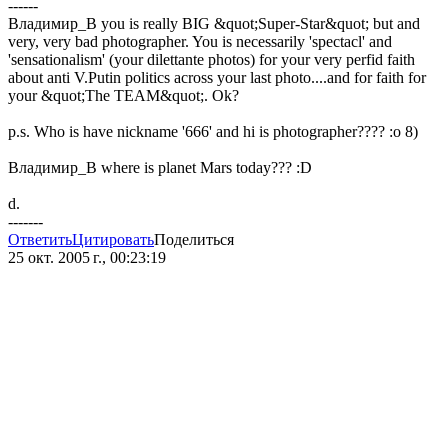
------
Владимир_В you is really BIG &quot;Super-Star&quot; but and
very, very bad photographer. You is necessarily 'spectacl' and
'sensationalism' (your dilettante photos) for your very perfid faith
about anti V.Putin politics across your last photo....and for faith for
your &quot;The TEAM&quot;. Ok?
p.s. Who is have nickname '666' and hi is photographer???? :o 8)
Владимир_В where is planet Mars today??? :D
d.
-------
Ответить
Цитировать
Поделиться
25 окт. 2005 г., 00:23:19