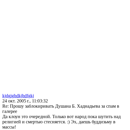
kjdgjghdkjhdfgkj
24 окт. 2005 г., 11:03:32
Re: Прошу заблокиривать Душана Б. Хаднадьева за спам в
галерее
Да клоун это очередной. Только вот народ пока шутить над
религией и смертью стесняется. :) Эх, даешь буддизьму в
массы!