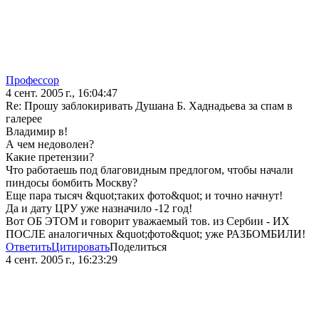
Профессор
4 сент. 2005 г., 16:04:47
Re: Прошу заблокиривать Душана Б. Хаднадьева за спам в
галерее
Владимир в!
А чем недоволен?
Какие претензии?
Что работаешь под благовидным предлогом, чтобы начали
пиндосы бомбить Москву?
Еще пара тысяч &quot;таких фото&quot; и точно начнут!
Да и дату ЦРУ уже назначило -12 год!
Вот ОБ ЭТОМ и говорит уважаемый тов. из Сербии - ИХ
ПОСЛЕ аналогичных &quot;фото&quot; уже РАЗБОМБИЛИ!
Ответить
Цитировать
Поделиться
4 сент. 2005 г., 16:23:29