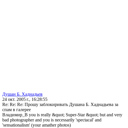
Душан Б. Хаднадьев
24 окт. 2005 г., 16:28:55
Re: Re: Re: Прошу заблокиривать Душана Б. Хаднадьева за
спам в галерее
Владимир_В you is really &quot; Super-Star &quot; but and very
bad photographer and you is necessarily 'spectacal' and
'sensationalism' (your amather photos)