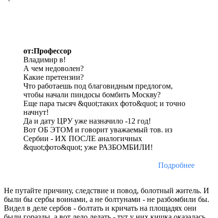
от:Профессор
Владимир в!
А чем недоволен?
Какие претензии?
Что работаешь под благовидным предлогом,
чтобы начали пиндосы бомбить Москву?
Еще пара тысяч &quot;таких фото&quot; и точно
начнут!
Да и дату ЦРУ уже назначило -12 год!
Вот ОБ ЭТОМ и говорит уважаемый тов. из
Сербии - ИХ ПОСЛЕ аналогичных
&quot;фото&quot; уже РАЗБОМБИЛИ!
Подробнее
Не путайте причину, следствие и повод, болотный житель. И
были бы сербы воинами, а не болтунами - не разбомбили бы.
Видел в деле сербов - болтать и кричать на площадях они
были горазды, а вот дело делать - тут у них кишка оказалась