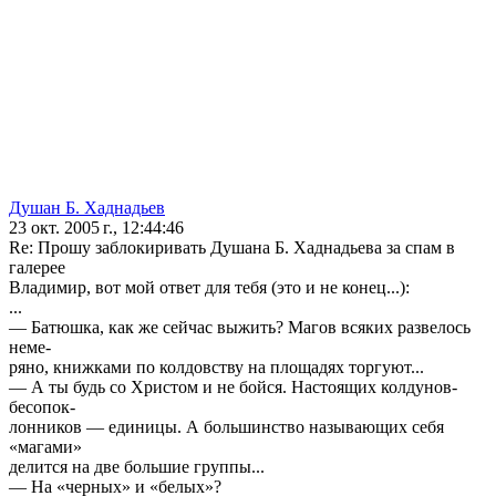
Душан Б. Хаднадьев
23 окт. 2005 г., 12:44:46
Re: Прошу заблокиривать Душана Б. Хаднадьева за спам в
галерее
Владимир, вот мой ответ для тебя (это и не конец...):
...
— Батюшка, как же сейчас выжить? Магов всяких развелось
неме-
ряно, книжками по колдовству на площадях торгуют...
— А ты будь со Христом и не бойся. Настоящих колдунов-
бесопок-
лонников — единицы. А большинство называющих себя
«магами»
делится на две большие группы...
— На «черных» и «белых»?