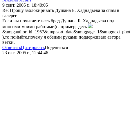
9 сент. 2005 г., 18:40:05
Re: Прошу заблокиривать Душана Б. Хаднадьева за спам в
галерее
Если вы почитаете весь бред Душана Б. Хаднадьева под
многими моими работами(например,здесь
&amp;author_id=1957&amp;sort=date&amp;page=1&amp;next_pho
),то поймёте,почему я обеими руками поддерживаю автора
ветки.
Ответить
Цитировать
Поделиться
23 окт. 2005 г., 12:44:46