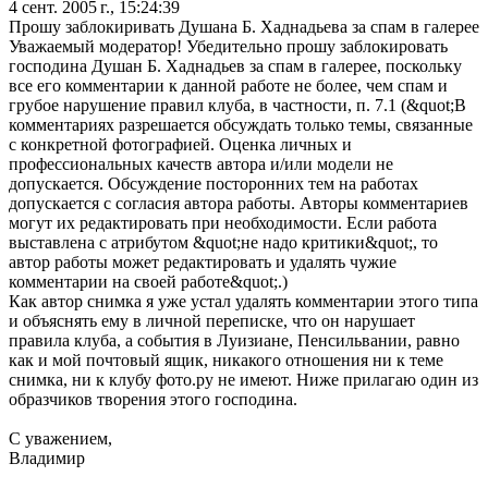
4 сент. 2005 г., 15:24:39
Прошу заблокиривать Душана Б. Хаднадьева за спам в галерее
Уважаемый модератор! Убедительно прошу заблокировать
господина Душан Б. Хаднадьев за спам в галерее, поскольку
все его комментарии к данной работе не более, чем спам и
грубое нарушение правил клуба, в частности, п. 7.1 (&quot;В
комментариях разрешается обсуждать только темы, связанные
с конкретной фотографией. Оценка личных и
профессиональных качеств автора и/или модели не
допускается. Обсуждение посторонних тем на работах
допускается с согласия автора работы. Авторы комментариев
могут их редактировать при необходимости. Если работа
выставлена с атрибутом &quot;не надо критики&quot;, то
автор работы может редактировать и удалять чужие
комментарии на своей работе&quot;.)
Как автор снимка я уже устал удалять комментарии этого типа
и объяснять ему в личной переписке, что он нарушает
правила клуба, а события в Луизиане, Пенсильвании, равно
как и мой почтовый ящик, никакого отношения ни к теме
снимка, ни к клубу фото.ру не имеют. Ниже прилагаю один из
образчиков творения этого господина.
С уважением,
Владимир