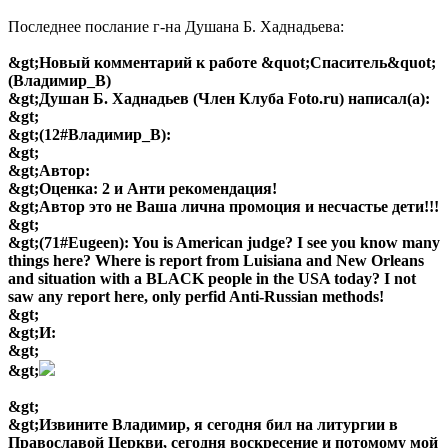
Последнее послание г-на Душана Б. Хаднадьева:
&gt;Новый комментарий к работе &quot;Спаситель&quot;
(Владимир_В)
&gt;Душан Б. Хаднадьев (Член Клуба Foto.ru) написал(а):
&gt;
&gt;(12#Владимир_В):
&gt;
&gt;Автор:
&gt;Оценка: 2 и Анти рекомендация!
&gt;Автор это не Ваша лична промоция и несчастье дети!!!
&gt;
&gt;(71#Eugeen): You is American judge? I see you know many
things here? Where is report from Luisiana and New Orleans
and situation with a BLACK people in the USA today? I not
saw any report here, only perfid Anti-Russian methods!
&gt;
&gt;И:
&gt;
&gt;
&gt;
&gt;Извините Владимир, я сегодня бил на литургии в
Православой Церкви, сегодня воскресение и потомому мой