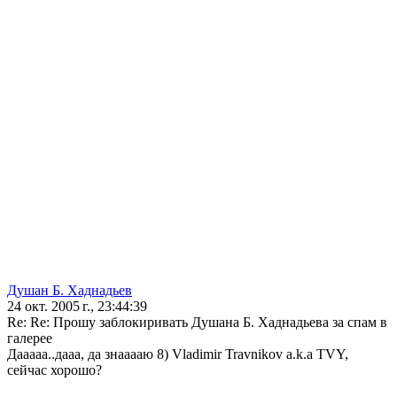
Душан Б. Хаднадьев
24 окт. 2005 г., 23:44:39
Re: Re: Прошу заблокиривать Душана Б. Хаднадьева за спам в
галерее
Дааааа..дааа, да знааааю 8) Vladimir Travnikov a.k.a TVY,
сейчас хорошо?