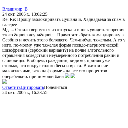
Владимир_В
24 окт. 2005 г., 13:02:25
Re: Re: Прошу заблокиривать Душана Б. Хаднадьева за спам в
галерее
Мда... Стоило вернуться из отпуска и вновь увидеть творения
этого &quot;клоуна&quot;... Прямо хоть брать командировку в
Сербию и лечить этого болящего. Чем-нибудь тяжелым. А то у
него, по-моему, уже тяжелая форма псевдо-патриотической
шизофрении (сербский вариант?) на почве алгогольного
отравления вследствии неумеренного потребления ракии и
сливовицы. В общем, гражданин, видимо, принял уже
столько, что вокруг только бесы и враги. В жизни сие
малоизлечимо, зато на форуме - на все сто процентов
операбельно: при помощи бана
Ответить
Цитировать
Поделиться
24 окт. 2005 г., 16:28:55