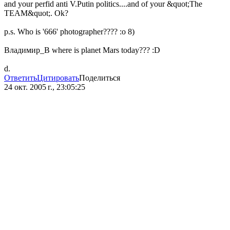
and your perfid anti V.Putin politics....and of your &quot;The
TEAM&quot;. Ok?
p.s. Who is '666' photographer???? :o 8)
Владимир_В where is planet Mars today??? :D
d.
Ответить
Цитировать
Поделиться
24 окт. 2005 г., 23:05:25