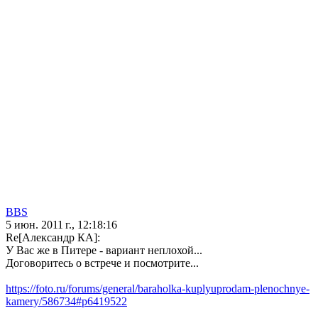
BBS
5 июн. 2011 г., 12:18:16
Re[Александр КА]:
У Вас же в Питере - вариант неплохой...
Договоритесь о встрече и посмотрите...
https://foto.ru/forums/general/baraholka-kuplyuprodam-plenochnye-
kamery/586734#p6419522