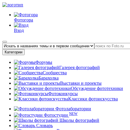
Фотогора
Вход
Категории
Форумы
Галерея фотографий
Сообщества
Барахолка
Выставки и проекты
Обсуждение фототехники
Фотоконкурсы
Классики фотоискусства
Фотолаборатории
NEW
Фотостудии
Школы фотографий
Словарь