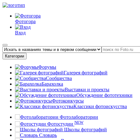
Фотогора
Вход
Категории
Форумы
Галерея фотографий
Сообщества
Барахолка
Выставки и проекты
Обсуждение фототехники
Фотоконкурсы
Классики фотоискусства
Фотолаборатории
NEW
Фотостудии
Школы фотографий
Словарь