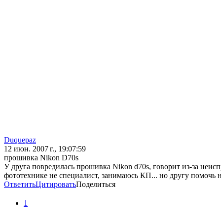
Duquepaz
12 июн. 2007 г., 19:07:59
прошивка Nikon D70s
У друга повредилась прошивка Nikon d70s, говорит из-за неисп
фототехнике не специалист, занимаюсь КП... но другу помочь на
Ответить
Цитировать
Поделиться
1