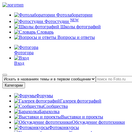
Фотолаборатории
NEW
Фотостудии
Школы фотографий
Словарь
Вопросы и ответы
Фотогора
Вход
Категории
Форумы
Галерея фотографий
Сообщества
Барахолка
Выставки и проекты
Обсуждение фототехники
Фотоконкурсы