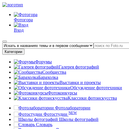
Фотогора
Вход
Категории
Форумы
Галерея фотографий
Сообщества
Барахолка
Выставки и проекты
Обсуждение фототехники
Фотоконкурсы
Классики фотоискусства
Фотолаборатории
NEW
Фотостудии
Школы фотографий
Словарь