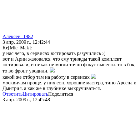
Алексей_1982
3 апр. 2009 г., 12:42:44
Re[Mic_Mak]:
у нас чего, в сервисах юстировать разучились :(
вот и Арни жаловался, что ему трижды такой комплект
юстировали, и никак не могли точно фокус вывести. то в бэк,
то во фронт уводили.
какой же отбор там на работу в сервисах
москвичам проще. у них есть хорошие мастера, типо Арсена и
Дмитрия. а как же в глубинке выкручиваться.
Ответить
Цитировать
Поделиться
3 апр. 2009 г., 12:45:48