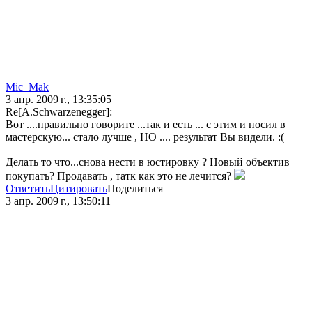
Mic_Mak
3 апр. 2009 г., 13:35:05
Re[A.Schwarzenegger]:
Вот ....правильно говорите ...так и есть ... с этим и носил в
мастерскую... стало лучше , НО .... результат Вы видели. :(
Делать то что...снова нести в юстировку ? Новый объектив
покупать? Продавать , татк как это не лечится?
Ответить
Цитировать
Поделиться
3 апр. 2009 г., 13:50:11