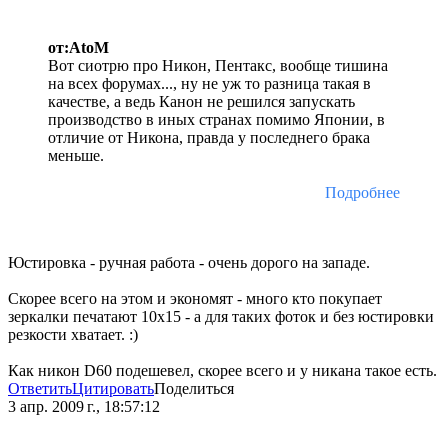
от:AtoM
Вот сиотрю про Никон, Пентакс, вообще тишина
на всех форумах..., ну не уж то разница такая в
качестве, а ведь Канон не решился запускать
производство в иных странах помимо Японии, в
отличие от Никона, правда у последнего брака
меньше.
Подробнее
Юстировка - ручная работа - очень дорого на западе.
Скорее всего на этом и экономят - много кто покупает
зеркалки печатают 10х15 - а для таких фоток и без юстировки
резкости хватает. :)
Как никон D60 подешевел, скорее всего и у никана такое есть.
Ответить
Цитировать
Поделиться
3 апр. 2009 г., 18:57:12