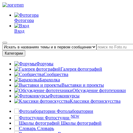
Фотогора
Вход
Категории
Форумы
Галерея фотографий
Сообщества
Барахолка
Выставки и проекты
Обсуждение фототехники
Фотоконкурсы
Классики фотоискусства
Фотолаборатории
NEW
Фотостудии
Школы фотографий
Словарь