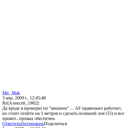
Mic_Mak
3 апр. 2009 г., 12:45:48
Re[Алексей_1982]:
Да вроде я проверял по "мишени" ... AF правильно работает,
но стоит отойти на 5 метров и сделать полныий зум (55) и все
привет...промах обеспечен.
Ответить
Цитировать
Поделиться