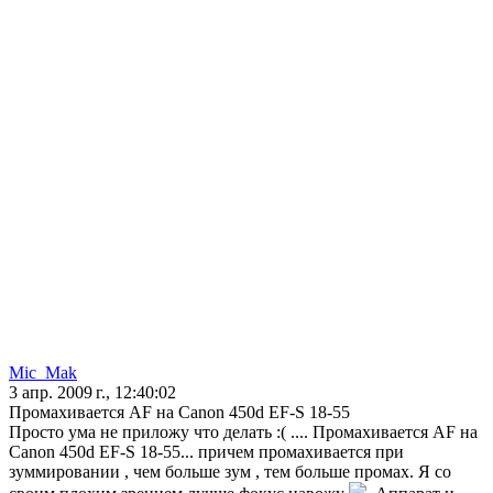
Mic_Mak
3 апр. 2009 г., 12:40:02
Промахивается AF на Canon 450d EF-S 18-55
Просто ума не приложу что делать :( .... Промахивается AF на
Canon 450d EF-S 18-55... причем промахивается при
зуммировании , чем больше зум , тем больше промах. Я со