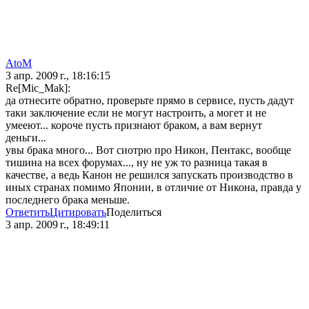
AtoM
3 апр. 2009 г., 18:16:15
Re[Mic_Mak]:
да отнесите обратно, проверьте прямо в сервисе, пусть дадут
таки заключение если не могут настроить, а могет и не
умееют... короче пусть признают браком, а вам вернут
деньги...
увы брака много... Вот сиотрю про Никон, Пентакс, вообще
тишина на всех форумах..., ну не уж то разница такая в
качестве, а ведь Канон не решился запускать производство в
иных странах помимо Японии, в отличие от Никона, правда у
последнего брака меньше.
Ответить
Цитировать
Поделиться
3 апр. 2009 г., 18:49:11