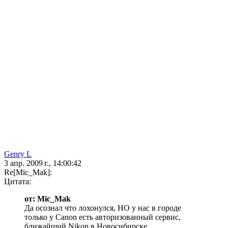
Genry L
3 апр. 2009 г., 14:00:42
Re[Mic_Mak]:
Цитата:
от: Mic_Mak
Да осознал что лохонулся, НО у нас в городе
только у Canon есть авторизованный сервис,
ближайший Nikon в Новосибирске.