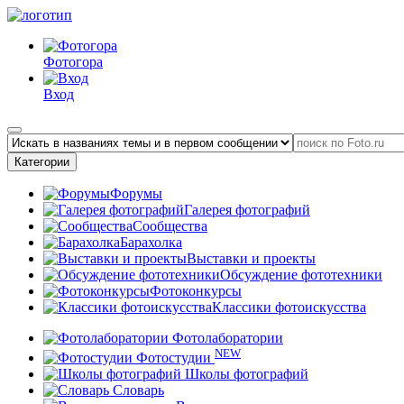
Фотогора
Вход
Категории
Форумы
Галерея фотографий
Сообщества
Барахолка
Выставки и проекты
Обсуждение фототехники
Фотоконкурсы
Классики фотоискусства
Фотолаборатории
NEW
Фотостудии
Школы фотографий
Словарь