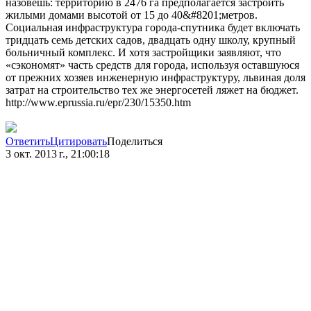
назовешь: территорию в 2476 га предполагается застроить
жилыми домами высотой от 15 до 40&#8201;метров.
Социальная инфраструктура города-спутника будет включать
тридцать семь детских садов, двадцать одну школу, крупный
больничный комплекс. И хотя застройщики заявляют, что
«сэкономят» часть средств для города, используя оставшуюся
от прежних хозяев инженерную инфраструктуру, львиная доля
затрат на строительство тех же энергосетей ляжет на бюджет.
http://www.eprussia.ru/epr/230/15350.htm
Ответить
Цитировать
Поделиться
3 окт. 2013 г., 21:00:18