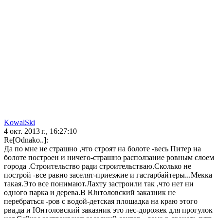
KowalSki
4 окт. 2013 г., 16:27:10
Re[Odnako..]:
Да по мне не страшно ,что строят на болоте -весь Питер на
болоте построен и ничего-страшно расползание ровным слоем
города .Строительство ради строительстваю.Сколько не
построй -все равно заселят-приезжие и гастарбайтеры...Мекка
такая.Это все понимают.Лахту застроили так ,что нет ни
одного парка и дерева.В Юнтоловский заказник не
перебраться -ров с водой-детская площадка на краю этого
рва,да и Юнтоловский заказник это лес-дорожек для прогулок