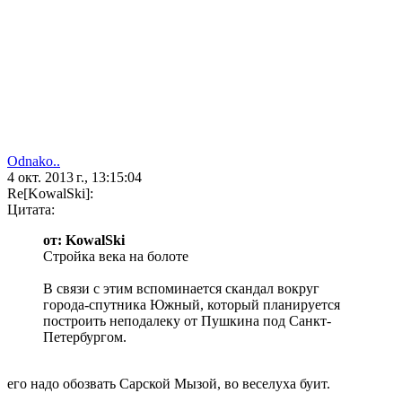
Odnako..
4 окт. 2013 г., 13:15:04
Re[KowalSki]:
Цитата:
от: KowalSki
Стройка века на болоте
В связи с этим вспоминается скандал вокруг
города-спутника Южный, который планируется
построить неподалеку от Пушкина под Санкт-
Петербургом.
его надо обозвать Сарской Мызой, во веселуха буит.