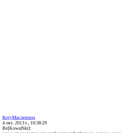
КотуМасленица
4 окт. 2013 г., 10:38:29
Re[KowalSki]: