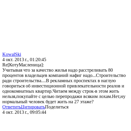
KowalSki
4 окт. 2013 г., 01:20:45
Re[КотуМасленица]:
Учитывая что за качество жилья надо расстреливать 80
процентов владельцев компаний нафиг надо...Строительство
ради строительства....В рекламных проспектах в наглую
говориться об инвестиционной привлекательности реалов и
однокомнатных квартир.Читаем между строк-в этом жить
нельзя,покупайте с целью перепродажи всяким лохам.Нет,ну
нормальный человек будет жить на 27 этаже?
Ответить
Цитировать
Поделиться
4 окт. 2013 г., 09:05:44