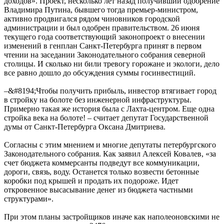
доходов». Проект, несколько лет назад получивший одобрение
Владимира Путина, бывшего тогда премьер-министром,
активно продвигался рядом чиновников городской
администрации и был одобрен правительством. 26 июня
текущего года соответствующий законопроект о внесении
изменений в генплан Санкт-Петербурга принят в первом
чтении на заседании Законодательного собрания северной
столицы. И сколько ни били тревогу горожане и экологи, дело
все равно дошло до обсуждения суммы госинвестиций.
–&#8194;Чтобы получить прибыль, инвестор втягивает город
в стройку на болоте без инженерной инфраструктуры.
Примерно такая же история была с Лахта-центром. Еще одна
стройка века на болоте! – считает депутат Государственной
думы от Санкт-Петербурга Оксана Дмитриева.
Согласны с этим мнением и многие депутаты петербургского
Законодательного собрания. Как заявил Алексей Ковалев, «за
счет бюджета коммерсанты подведут все коммуникации,
дороги, связь, воду. Останется только возвести бетонные
коробки под крышей и продать их подороже. Идет
откровенное высасывание денег из бюджета частными
структурами».
При этом планы застройщиков иначе как наполеоновскими не