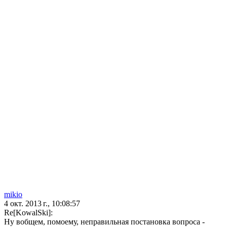
mikio
4 окт. 2013 г., 10:08:57
Re[KowalSki]:
Ну вобщем, помоему, неправильная постановка вопроса -