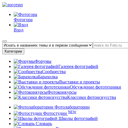
Фотогора
Вход
Категории
Форумы
Галерея фотографий
Сообщества
Барахолка
Выставки и проекты
Обсуждение фототехники
Фотоконкурсы
Классики фотоискусства
Фотолаборатории
NEW
Фотостудии
Школы фотографий
Словарь