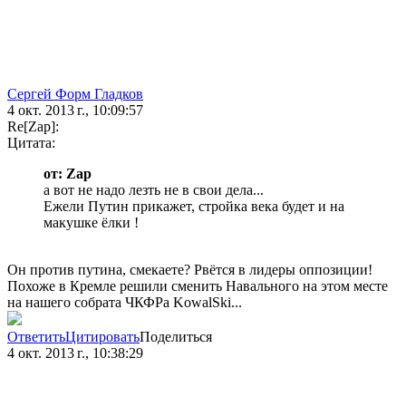
Сергей Форм Гладков
4 окт. 2013 г., 10:09:57
Re[Zap]:
Цитата:
от: Zap
а вот не надо лезть не в свои дела...
Ежели Путин прикажет, стройка века будет и на
макушке ёлки !
Он против путина, смекаете? Рвётся в лидеры оппозиции!
Похоже в Кремле решили сменить Навального на этом месте
на нашего собрата ЧКФРа KowalSki...
Ответить
Цитировать
Поделиться
4 окт. 2013 г., 10:38:29