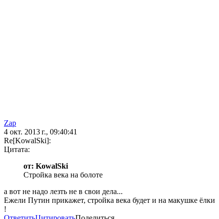
Zap
4 окт. 2013 г., 09:40:41
Re[KowalSki]:
Цитата:
от: KowalSki
Стройка века на болоте
а вот не надо лезть не в свои дела...
Ежели Путин прикажет, стройка века будет и на макушке ёлки
!
Ответить
Цитировать
Поделиться