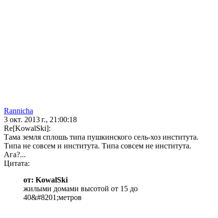
Rannicha
3 окт. 2013 г., 21:00:18
Re[KowalSki]:
Тама земля сплошь типа пушкинского сель-хоз института.
Типа не совсем и института. Типа совсем не института.
Ага?...
Цитата:
от: KowalSki
жилыми домами высотой от 15 до
40&#8201;метров