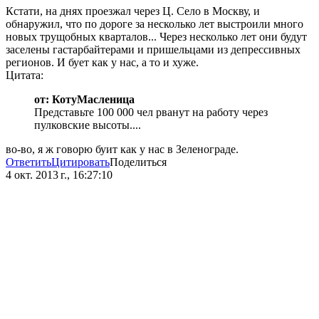
Кстати, на днях проезжал через Ц. Село в Москву, и
обнаружил, что по дороге за несколько лет выстроили много
новых трущобных кварталов... Через несколько лет они будут
заселены гастарбайтерами и пришельцами из депрессивных
регионов. И бует как у нас, а то и хуже.
Цитата:
от: КотуМасленица
Представьте 100 000 чел рванут на работу через
пулковские высоты....
во-во, я ж говорю буит как у нас в Зеленограде.
Ответить
Цитировать
Поделиться
4 окт. 2013 г., 16:27:10