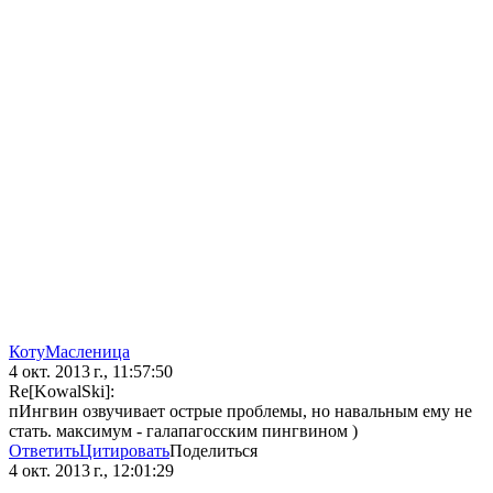
КотуМасленица
4 окт. 2013 г., 11:57:50
Re[KowalSki]:
пИнгвин озвучивает острые проблемы, но навальным ему не
стать. максимум - галапагосским пингвином )
Ответить
Цитировать
Поделиться
4 окт. 2013 г., 12:01:29