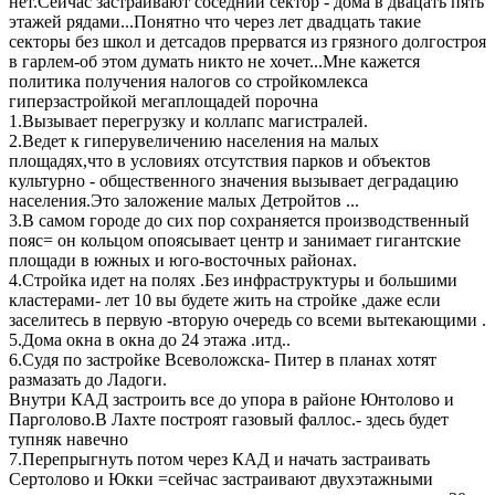
нет.Сейчас застраивают соседний сектор - дома в двацать пять
этажей рядами...Понятно что через лет двадцать такие
секторы без школ и детсадов прерватся из грязного долгостроя
в гарлем-об этом думать никто не хочет...Мне кажется
политика получения налогов со стройкомлекса
гиперзастройкой мегаплощадей порочна
1.Вызывает перегрузку и коллапс магистралей.
2.Ведет к гиперувеличению населения на малых
площадях,что в условиях отсутствия парков и объектов
культурно - общественного значения вызывает деградацию
населения.Это заложение малых Детройтов ...
3.В самом городе до сих пор сохраняется производственный
пояс= он кольцом опоясывает центр и занимает гигантские
площади в южных и юго-восточных районах.
4.Стройка идет на полях .Без инфраструктуры и большими
кластерами- лет 10 вы будете жить на стройке ,даже если
заселитесь в первую -вторую очередь со всеми вытекающими .
5.Дома окна в окна до 24 этажа .итд..
6.Судя по застройке Всеволожска- Питер в планах хотят
размазать до Ладоги.
Внутри КАД застроить все до упора в районе Юнтолово и
Парголово.В Лахте построят газовый фаллос.- здесь будет
тупняк навечно
7.Перепрыгнуть потом через КАД и начать застраивать
Сертолово и Юкки =сейчас застраивают двухэтажными