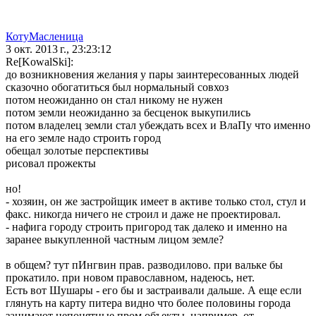
КотуМасленица
3 окт. 2013 г., 23:23:12
Re[KowalSki]:
до возникновения желания у пары заинтересованных людей
сказочно обогатиться был нормальный совхоз
потом неожиданно он стал никому не нужен
потом земли неожиданно за бесценок выкупились
потом владелец земли стал убеждать всех и ВлаПу что именно
на его земле надо строить город
обещал золотые перспективы
рисовал прожекты
но!
- хозяин, он же застройщик имеет в активе только стол, стул и
факс. никогда ничего не строил и даже не проектировал.
- нафига городу строить пригород так далеко и именно на
заранее выкупленной частным лицом земле?
в общем? тут пИнгвин прав. разводилово. при вальке бы
прокатило. при новом православном, надеюсь, нет.
Есть вот Шушары - его бы и застраивали дальше. А еще если
глянуть на карту питера видно что более половины города
занимают непонятные пром объекты. например, от