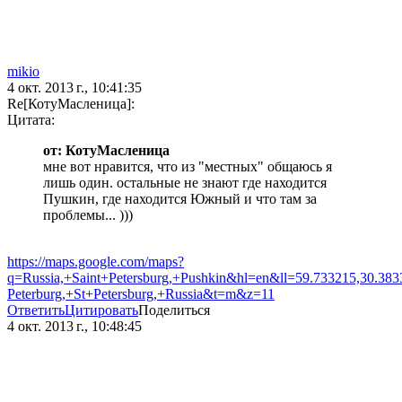
mikio
4 окт. 2013 г., 10:41:35
Re[КотуМасленица]:
Цитата:
от: КотуМасленица
мне вот нравится, что из "местных" общаюсь я
лишь один. остальные не знают где находится
Пушкин, где находится Южный и что там за
проблемы... )))
https://maps.google.com/maps?
q=Russia,+Saint+Petersburg,+Pushkin&hl=en&ll=59.733215,30.3
Peterburg,+St+Petersburg,+Russia&t=m&z=11
Ответить
Цитировать
Поделиться
4 окт. 2013 г., 10:48:45