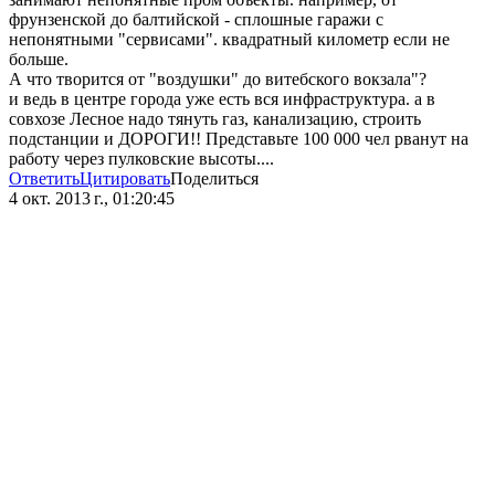
фрунзенской до балтийской - сплошные гаражи с
непонятными "сервисами". квадратный километр если не
больше.
А что творится от "воздушки" до витебского вокзала"?
и ведь в центре города уже есть вся инфраструктура. а в
совхозе Лесное надо тянуть газ, канализацию, строить
подстанции и ДОРОГИ!! Представьте 100 000 чел рванут на
работу через пулковские высоты....
Ответить
Цитировать
Поделиться
4 окт. 2013 г., 01:20:45