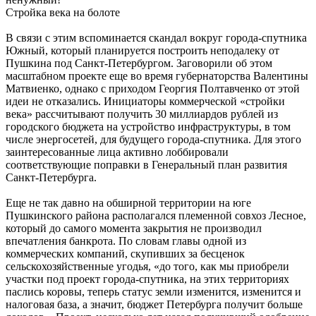
Стройка века на болоте
В связи с этим вспоминается скандал вокруг города-спутника
Южный, который планируется построить неподалеку от
Пушкина под Санкт-Петербургом. Заговорили об этом
масштабном проекте еще во время губернаторства Валентины
Матвиенко, однако с приходом Георгия Полтавченко от этой
идеи не отказались. Инициаторы коммерческой «стройки
века» рассчитывают получить 30 миллиардов рублей из
городского бюджета на устройство инфраструктуры, в том
числе энергосетей, для будущего города-спутника. Для этого
заинтересованные лица активно лоббировали
соответствующие поправки в Генеральный план развития
Санкт-Петербурга.
Еще не так давно на обширной территории на юге
Пушкинского района располагался племенной совхоз Лесное,
который до самого момента закрытия не производил
впечатления банкрота. По словам главы одной из
коммерческих компаний, скупивших за бесценок
сельскохозяйственные угодья, «до того, как мы приобрели
участки под проект города-спутника, на этих территориях
паслись коровы, теперь статус земли изменится, изменится и
налоговая база, а значит, бюджет Петербурга получит больше