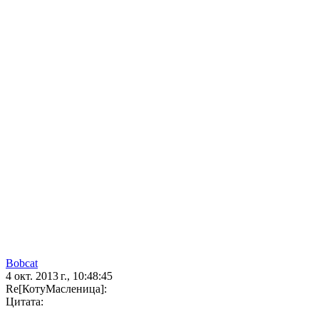
Bobcat
4 окт. 2013 г., 10:48:45
Re[КотуМасленица]:
Цитата: