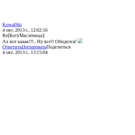
KowalSki
4 окт. 2013 г., 12:02:16
Re[КотуМасленица]:
Ах вот кааак!!!.. Ну все!! Обиделся!
Ответить
Цитировать
Поделиться
4 окт. 2013 г., 13:15:04