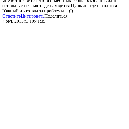
мне вот нравится, что из "местных" общаюсь я лишь один.
остальные не знают где находится Пушкин, где находится
Южный и что там за проблемы... )))
Ответить
Цитировать
Поделиться
4 окт. 2013 г., 10:41:35