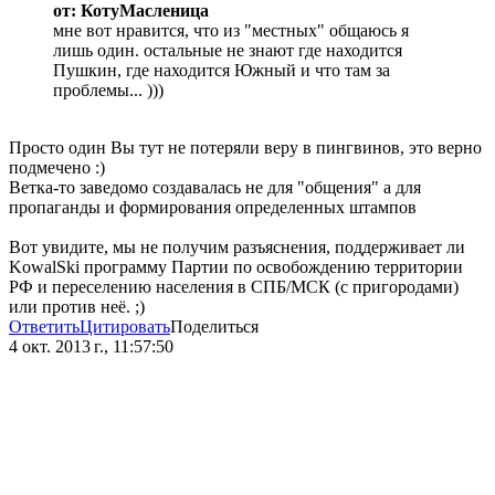
от: КотуМасленица
мне вот нравится, что из "местных" общаюсь я
лишь один. остальные не знают где находится
Пушкин, где находится Южный и что там за
проблемы... )))
Просто один Вы тут не потеряли веру в пингвинов, это верно
подмечено :)
Ветка-то заведомо создавалась не для "общения" а для
пропаганды и формирования определенных штампов
Вот увидите, мы не получим разъяснения, поддерживает ли
KowalSki программу Партии по освобождению территории
РФ и переселению населения в СПБ/МСК (с пригородами)
или против неё. ;)
Ответить
Цитировать
Поделиться
4 окт. 2013 г., 11:57:50