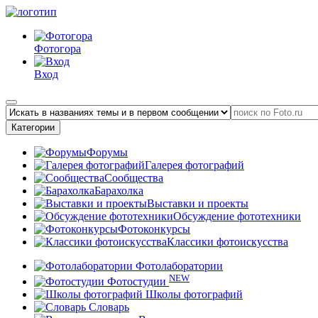
Фотогора
Вход
Категории
Форумы
Галерея фотографий
Сообщества
Барахолка
Выставки и проекты
Обсуждение фототехники
Фотоконкурсы
Классики фотоискусства
Фотолаборатории
NEW
Фотостудии
Школы фотографий
Словарь