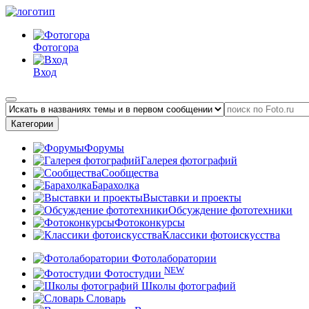
Фотогора
Вход
Категории
Форумы
Галерея фотографий
Сообщества
Барахолка
Выставки и проекты
Обсуждение фототехники
Фотоконкурсы
Классики фотоискусства
Фотолаборатории
NEW
Фотостудии
Школы фотографий
Словарь