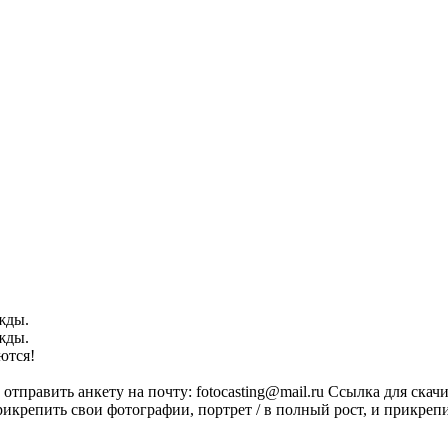
жды.
жды.
ются!
тправить анкету на почту: fotocasting@mail.ru Ссылка для скачиван
прикрепить свои фотографии, портрет / в полный рост, и прикреп