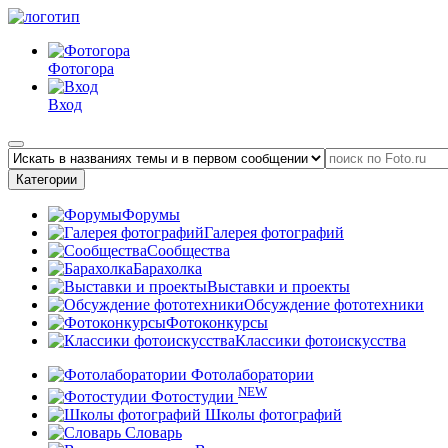
Фотогора
Вход
Категории
Форумы
Галерея фотографий
Сообщества
Барахолка
Выставки и проекты
Обсуждение фототехники
Фотоконкурсы
Классики фотоискусства
Фотолаборатории
NEW
Фотостудии
Школы фотографий
Словарь