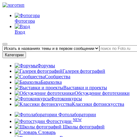
Фотогора
Вход
Категории
Форумы
Галерея фотографий
Сообщества
Барахолка
Выставки и проекты
Обсуждение фототехники
Фотоконкурсы
Классики фотоискусства
Фотолаборатории
NEW
Фотостудии
Школы фотографий
Словарь