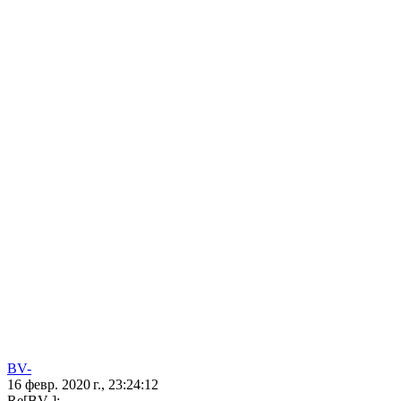
BV-
16 февр. 2020 г., 23:24:12
Re[BV-]: