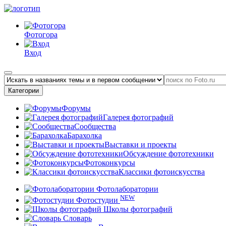
Фотогора
Вход
Категории
Форумы
Галерея фотографий
Сообщества
Барахолка
Выставки и проекты
Обсуждение фототехники
Фотоконкурсы
Классики фотоискусства
Фотолаборатории
NEW
Фотостудии
Школы фотографий
Словарь