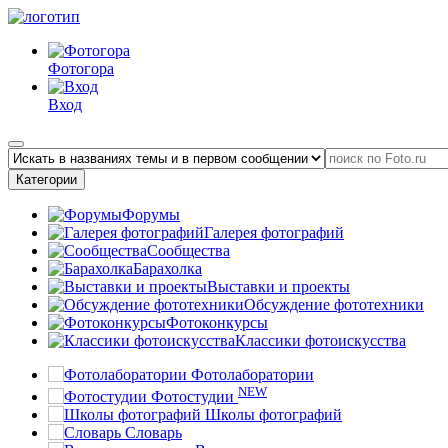
Фотогора
Вход
Категории
Форумы
Галерея фотографий
Сообщества
Барахолка
Выставки и проекты
Обсуждение фототехники
Фотоконкурсы
Классики фотоискусства
Фотолаборатории
NEW
Фотостудии
Школы фотографий
Словарь