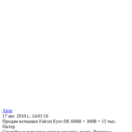
Alois
17 авг. 2010 г., 14:01:16
Продам вспышки Falcon Eyes DE 600B + 300B = 15 тыс.
Питер
Студийные вспышки использовались редко. Причина