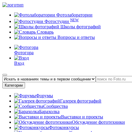
Фотолаборатории
NEW
Фотостудии
Школы фотографий
Словарь
Вопросы и ответы
Фотогора
Вход
Категории
Форумы
Галерея фотографий
Сообщества
Барахолка
Выставки и проекты
Обсуждение фототехники
Фотоконкурсы