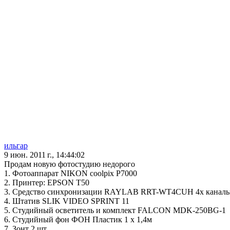
ильгар
9 июн. 2011 г., 14:44:02
Продам новую фотостудию недорого
1. Фотоаппарат NIKON coolpix P7000
2. Принтер: EPSON T50
3. Средство синхронизации RAYLAB RRT-WT4CUH 4x канальный
4. Штатив SLIK VIDEO SPRINT 11
5. Cтудийный осветитель и комплект FALCON MDK-250BG-1
6. Студийный фон ФОН Пластик 1 х 1,4м
7. Зонт 2 шт.