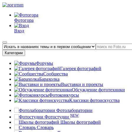
Фотогора
Вход
Категории
Форумы
Галерея фотографий
Сообщества
Барахолка
Выставки и проекты
Обсуждение фототехники
Фотоконкурсы
Классики фотоискусства
Фотолаборатории
NEW
Фотостудии
Школы фотографий
Словарь