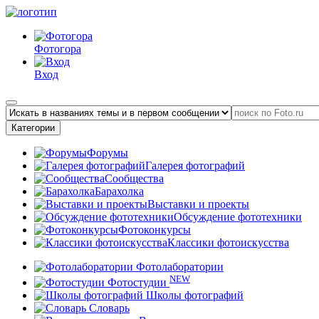
Фотогора
Вход
Категории
Форумы
Галерея фотографий
Сообщества
Барахолка
Выставки и проекты
Обсуждение фототехники
Фотоконкурсы
Классики фотоискусства
Фотолаборатории
NEW
Фотостудии
Школы фотографий
Словарь