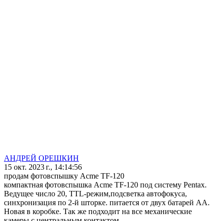
АНДРЕЙ ОРЕШКИН
15 окт. 2023 г., 14:14:56
продам фотовспышку Acme TF-120
компактная фотовспышка Acme TF-120 под систему Pentax.
Ведущее число 20, TTL-режим,подсветка автофокуса,
синхронизация по 2-й шторке. питается от двух батарей АА.
Новая в коробке. Так же подходит на все механические
камеры с центральным контактом.