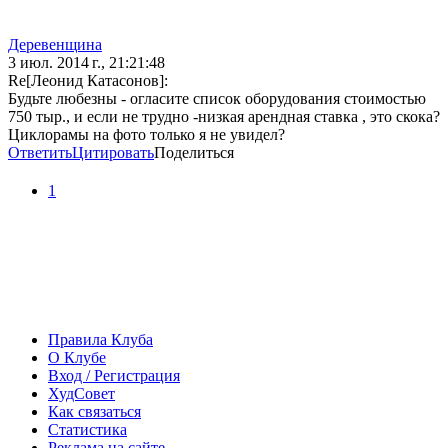
Деревенщина
3 июл. 2014 г., 21:21:48
Re[Леонид Катасонов]:
Будьте любезны - огласите список оборудования стоимостью
750 тыр., и если не трудно -низкая арендная ставка , это скока?
Циклорамы на фото только я не увидел?
Ответить
Цитировать
Поделиться
1
Правила Клуба
О Клубе
Вход / Регистрация
ХудСовет
Как связаться
Статистика
Реклама на сайте