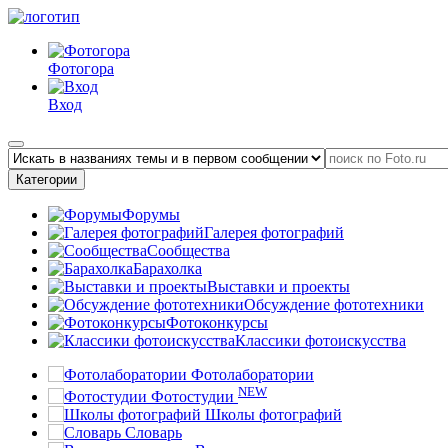
Фотогора
Вход
Категории
Форумы
Галерея фотографий
Сообщества
Барахолка
Выставки и проекты
Обсуждение фототехники
Фотоконкурсы
Классики фотоискусства
Фотолаборатории
NEW
Фотостудии
Школы фотографий
Словарь