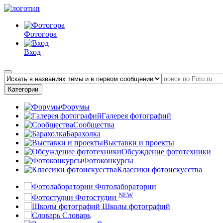
Фотогора
Вход
Категории
Форумы
Галерея фотографий
Сообщества
Барахолка
Выставки и проекты
Обсуждение фототехники
Фотоконкурсы
Классики фотоискусства
Фотолаборатории
NEW
Фотостудии
Школы фотографий
Словарь