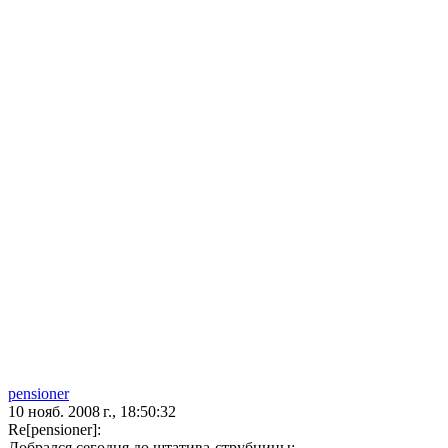
pensioner
10 нояб. 2008 г., 18:50:32
Re[pensioner]:
Добрался сегодня до штатива-струбцины: