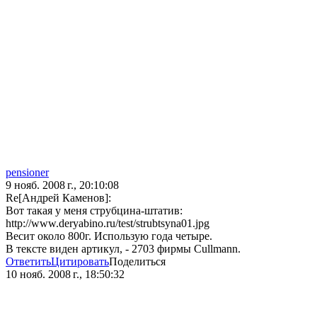
pensioner
9 нояб. 2008 г., 20:10:08
Re[Андрей Каменов]:
Вот такая у меня струбцина-штатив:
http://www.deryabino.ru/test/strubtsyna01.jpg
Весит около 800г. Использую года четыре.
В тексте виден артикул, - 2703 фирмы Cullmann.
Ответить
Цитировать
Поделиться
10 нояб. 2008 г., 18:50:32