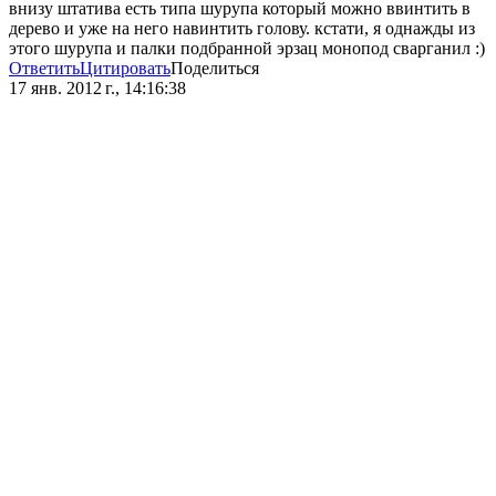
внизу штатива есть типа шурупа который можно ввинтить в
дерево и уже на него навинтить голову. кстати, я однажды из
этого шурупа и палки подбранной эрзац монопод сварганил :)
Ответить
Цитировать
Поделиться
17 янв. 2012 г., 14:16:38