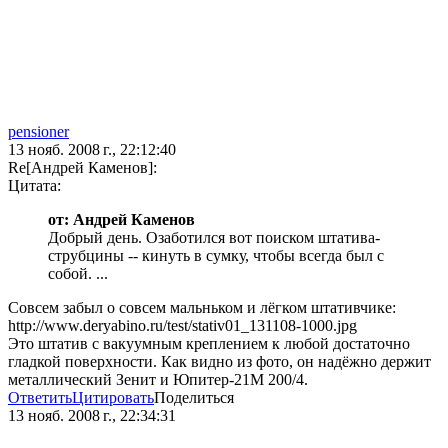
pensioner
13 нояб. 2008 г., 22:12:40
Re[Андрей Каменов]:
Цитата:
от: Андрей Каменов
Добрый день. Озаботился вот поиском штатива-
струбцины -- кинуть в сумку, чтобы всегда был с
собой. ...
Совсем забыл о совсем мальньком и лёгком штативчике:
http://www.deryabino.ru/test/stativ01_131108-1000.jpg
Это штатив с вакуумным креплением к любой достаточно
гладкой поверхности. Как видно из фото, он надёжно держит
металлический Зенит и Юпитер-21М 200/4.
Ответить
Цитировать
Поделиться
13 нояб. 2008 г., 22:34:31