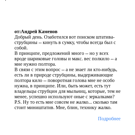
от:Андрей Каменов
Добрый день. Озаботился вот поиском штатива-
струбцины -- кинуть в сумку, чтобы всегда был с
собой.
В принципе, предложений много -- но у всех
вроде шариковые головы и макс. вес полкило -- а
мне нужно полтора.
В связи с этим вопрос -- а не знает ли кто-нибудь,
есть ли в природе струбцины, выдерживающие
полтора кило -- поворотная голова мне не особо
нужна, в принципе. Или, быть может, есть тут
владельцы струбцин для мыльниц, которые, тем не
менее, успешно используют оные с зеркалками?
P.S. Ну то есть мне совсем не жалко... сколько там
стоит миништатив. Мне, блин, технику жалко.
Подробнее