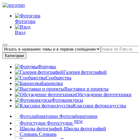
Фотогора
Вход
Категории
Форумы
Галерея фотографий
Сообщества
Барахолка
Выставки и проекты
Обсуждение фототехники
Фотоконкурсы
Классики фотоискусства
Фотолаборатории
NEW
Фотостудии
Школы фотографий
Словарь