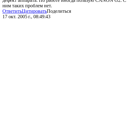
дефект аппарата. По работе иногда пользую CANON G2. С
ним таких проблем нет.
Ответить
Цитировать
Поделиться
17 окт. 2005 г., 08:49:43