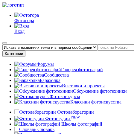
Фотогора
Вход
Категории
Форумы
Галерея фотографий
Сообщества
Барахолка
Выставки и проекты
Обсуждение фототехники
Фотоконкурсы
Классики фотоискусства
Фотолаборатории
NEW
Фотостудии
Школы фотографий
Словарь