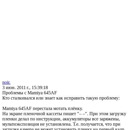
noir.
3 июн. 2011 г., 15:39:18
Проблемы с Mamiya 645AF
Кто сталкивался или знает как исправить такую проблему:
Mamiya 645AF перестала мотать плёнку.
На экране пленочной кассеты пишет "– –". При этом загрузку
пленки делал по инструкции, аккумуляторы все заряжены,
мультиэкспозиция не установлена. Т.е. получается, что при
загрузке камера не может установить пленку на первый кадр