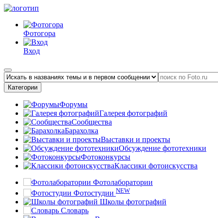
Фотогора
Вход
Категории
Форумы
Галерея фотографий
Сообщества
Барахолка
Выставки и проекты
Обсуждение фототехники
Фотоконкурсы
Классики фотоискусства
Фотолаборатории
NEW
Фотостудии
Школы фотографий
Словарь