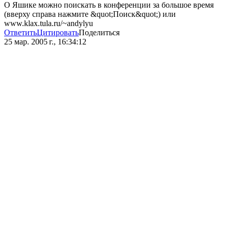
О Яшике можно поискать в конференции за большое время
(вверху справа нажмите &quot;Поиск&quot;) или
www.klax.tula.ru/~andylyu
Ответить
Цитировать
Поделиться
25 мар. 2005 г., 16:34:12