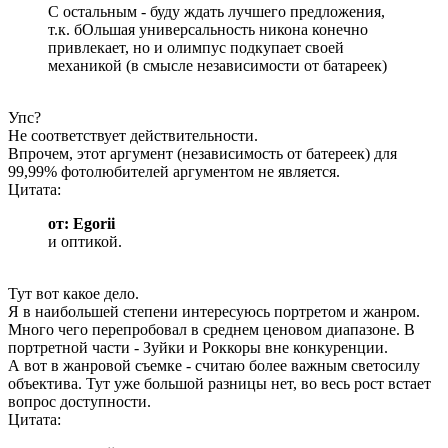
С остальным - буду ждать лучшего предложения,
т.к. бОльшая универсальность никона конечно
привлекает, но и олимпус подкупает своей
механикой (в смысле независимости от батареек)
Упс?
Не соответствует действительности.
Впрочем, этот аргумент (независимость от батереек) для
99,99% фотолюбителей аргументом не является.
Цитата:
от: Egorii
и оптикой.
Тут вот какое дело.
Я в наибольшей степени интересуюсь портретом и жанром.
Много чего перепробовал в среднем ценовом диапазоне. В
портретной части - Зуйки и Роккоры вне конкуренции.
А вот в жанровой съемке - считаю более важным светосилу
объектива. Тут уже большой разницы нет, во весь рост встает
вопрос доступности.
Цитата: