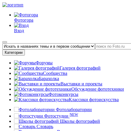
Фотогора
Вход
Категории
Форумы
Галерея фотографий
Сообщества
Барахолка
Выставки и проекты
Обсуждение фототехники
Фотоконкурсы
Классики фотоискусства
Фотолаборатории
NEW
Фотостудии
Школы фотографий
Словарь