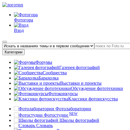
Фотогора
Вход
Категории
Форумы
Галерея фотографий
Сообщества
Барахолка
Выставки и проекты
Обсуждение фототехники
Фотоконкурсы
Классики фотоискусства
Фотолаборатории
NEW
Фотостудии
Школы фотографий
Словарь